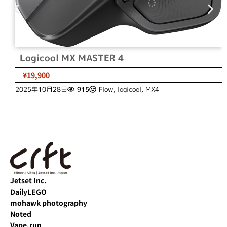
Logicool MX MASTER 4
¥19,900
2025年10月28日
915
Flow
,
logicool
,
MX4
Jetset Inc.
DailyLEGO
mohawk photography
Noted
Vape.run