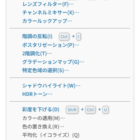
レンズフィルター(F)…
チャンネルミキサー(X)…
カラールックアップ…
階調の反転(I)
+
Ctrl
I
ポスタリゼーション(P)…
2階調化(T)…
グラデーションマップ(G)…
特定色域の選択(S)…
シャドウハイライト(W)…
HDRトーン…
彩度を下げる(D)
+
+
Shift
Ctrl
U
カラーの適用(M)…
色の置き換え(R)…
平均化（イコライズ）(Q)