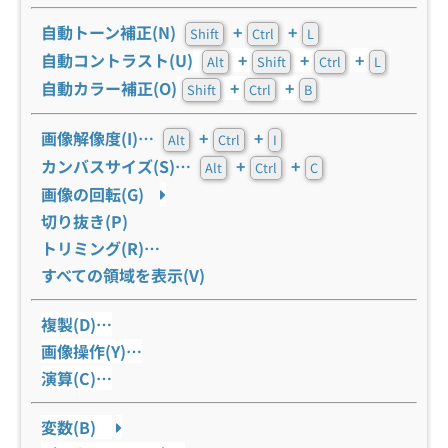
自動トーン補正(N)
+
+
Shift
Ctrl
L
自動コントラスト(U)
+
+
+
Alt
Shift
Ctrl
L
自動カラー補正(O)
+
+
Shift
Ctrl
B
画像解像度(I)…
+
+
Alt
Ctrl
I
カンバスサイズ(S)…
+
+
Alt
Ctrl
C
画像の回転(G)
切り抜き(P)
トリミング(R)…
すべての領域を表示(V)
複製(D)…
画像操作(Y)…
演算(C)…
変数(B)