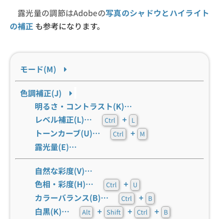
露光量の調節はAdobeの
写真のシャドウとハイライト
の補正
も参考になります。
モード(M)
色調補正(J)
明るさ・コントラスト(K)…
レベル補正(L)…
+
Ctrl
L
トーンカーブ(U)…
+
Ctrl
M
露光量(E)…
自然な彩度(V)…
色相・彩度(H)…
+
Ctrl
U
カラーバランス(B)…
+
Ctrl
B
白黒(K)…
+
+
+
Alt
Shift
Ctrl
B