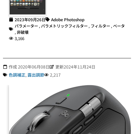
2023年09月26日
Adobe Photoshop
パラメーター
,
パラメトリックフィルター
,
フィルター
,
ベータ
,
非破壊
3,166
作成
2020年06月08日
更新2024年11月24日
色調補正
,
露出調節
2,217