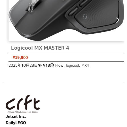
Logicool MX MASTER 4
¥19,900
2025年10月28日
918
Flow
,
logicool
,
MX4
Jetset Inc.
DailyLEGO