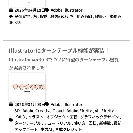
2026年04月18日
Adobe Illustrator
制御文字
,
右
,
段落
,
段落前のアキ
,
組み方向
,
縦書き
,
縦組み
835
Illustratorにターンテーブル機能が実装！
Illustrator ver30.3でついに待望のターンテーブル機能
が実装されました！
2026年04月03日
Adobe Illustrator
3D
,
Adobe Creative Cloud
,
Adobe Firefly
,
AI
,
Firefly
,
v30.3
,
イラスト
,
オブジェクト回転
,
グラフィックデザイン
,
ターンテーブル
,
チュートリアル
,
使い方
,
回転
,
新機能
,
最新
アップデート
,
生成AI
,
生成クレジット