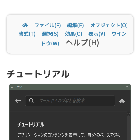
ファイル(F)
編集(E)
オブジェクト(O)
書式(T)
選択(S)
効果(C)
表示(V)
ウイン
ヘルプ(H)
ドウ(W)
チュートリアル