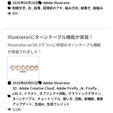
2026年04月18日
Adobe Illustrator
制御文字
,
右
,
段落
,
段落前のアキ
,
組み方向
,
縦書き
,
縦組み
859
Illustratorにターンテーブル機能が実装！
Illustrator ver30.3でついに待望のターンテーブル機能
が実装されました！
2026年04月03日
Adobe Illustrator
3D
,
Adobe Creative Cloud
,
Adobe Firefly
,
AI
,
Firefly
,
v30.3
,
イラスト
,
オブジェクト回転
,
グラフィックデザイン
,
ターンテーブル
,
チュートリアル
,
使い方
,
回転
,
新機能
,
最新
アップデート
,
生成AI
,
生成クレジット
1,139