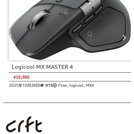
Logicool MX MASTER 4
¥19,900
2025年10月28日
915
Flow
,
logicool
,
MX4