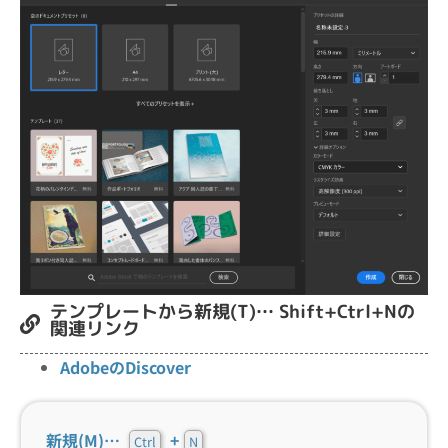
テンプレートから新規(T)… Shift+Ctrl+Nの
関連リンク
AdobeのDiscover
新規(M)…
+
Ctrl
N