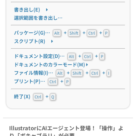
書き出し(E)
選択範囲を書き出し…
パッケージ(G)…
+
+
+
Alt
Shift
Ctrl
P
スクリプト(R)
ドキュメント設定(D)…
+
+
Alt
Ctrl
P
ドキュメントのカラーモード(M)
ファイル情報(I)…
+
+
+
Alt
Shift
Ctrl
I
プリント(P)…
+
Ctrl
P
終了(X)
+
Ctrl
Q
IllustratorにAIエージェント登場！「操作」よ
り「ボキャブラリ」が必要