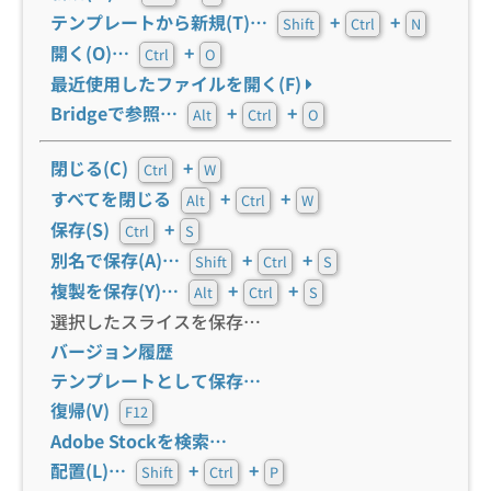
テンプレートから新規(T)…
+
+
Shift
Ctrl
N
開く(O)…
+
Ctrl
O
最近使用したファイルを開く(F)
Bridgeで参照…
+
+
Alt
Ctrl
O
閉じる(C)
+
Ctrl
W
すべてを閉じる
+
+
Alt
Ctrl
W
保存(S)
+
Ctrl
S
別名で保存(A)…
+
+
Shift
Ctrl
S
複製を保存(Y)…
+
+
Alt
Ctrl
S
選択したスライスを保存…
バージョン履歴
テンプレートとして保存…
復帰(V)
F12
Adobe Stockを検索…
配置(L)…
+
+
Shift
Ctrl
P