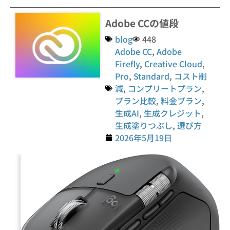
Adobe CCの値段
blog
448
Adobe CC
,
Adobe
Firefly
,
Creative Cloud
,
Pro
,
Standard
,
コスト削
減
,
コンプリートプラン
,
プラン比較
,
料金プラン
,
生成AI
,
生成クレジット
,
生成塗りつぶし
,
選び方
2026年5月19日