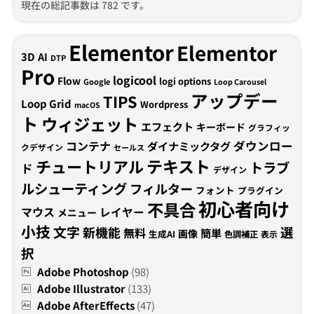
現在の総記事数は 782 です。
Elementor
Elementor
3D
AI
DTP
Pro
logicool
Flow
logi options
Google
Loop Carousel
アップデー
TIPS
Loop Grid
Wordpress
macOS
ト
ウィジェット
エフェクト
キーボード
グラフィッ
コンテナ
ダウンロー
ダイナミックタグ
クデザイン
セールス
テキスト
チュートリアル
トラブ
ド
デザイン
ルシューティング
フィルター
フォント
プラグイン
初心者向け
不具合
マウス
レイヤー
メニュー
小技
文字
新機能
選
無料
簡単
画像
生成AI
色調補正
表示
択
Adobe Photoshop
(98)
Adobe Illustrator
(133)
Adobe AfterEffects
(47)