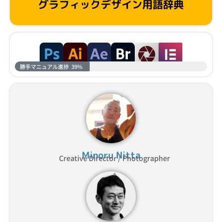
グラフィックデザイン用語辞典
勝手マニュアル進捗
39%
Minoru Nitta
Creative Director / Photographer