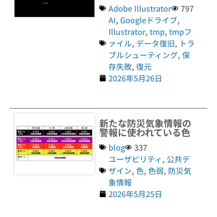
Adobe Illustrator
797
AI
,
Googleドライブ
,
Illustrator
,
tmp
,
tmpフ
ァイル
,
データ復旧
,
トラ
ブルシューティング
,
保
存失敗
,
復元
2026年5月26日
新たな防災気象情報の
警報に使われている色
blog
337
ユーザビリティ
,
公共デ
ザイン
,
色
,
色弱
,
防災気
象情報
2026年5月25日