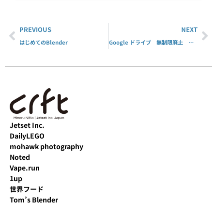
PREVIOUS
NEXT
はじめてのBlender
Google ドライブ 無制限廃止 続報
Jetset Inc.
DailyLEGO
mohawk photography
Noted
Vape.run
1up
世界フード
Tom’s Blender