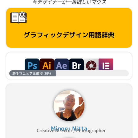
今デザイナーが一番欲しいマウス
グラフィックデザイン用語辞典
勝手マニュアル進捗
39%
Minoru Nitta
Creative Director / Photographer