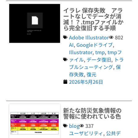
イラレ 保存失敗 アラ
ートなしでデータが消
滅！？.tmpファイルか
ら完全復旧する手順
Adobe Illustrator
802
AI
,
Googleドライブ
,
Illustrator
,
tmp
,
tmpフ
ァイル
,
データ復旧
,
トラ
ブルシューティング
,
保
存失敗
,
復元
2026年5月26日
新たな防災気象情報の
警報に使われている色
blog
337
ユーザビリティ
,
公共デ