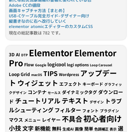
Adobe CCの値段
画面キャプチャ方法【まとめ】
USB-Cケーブル完全ガイド-デザイナー向け
縦書きなのに右へ改行していく
elementor atomicエディターのカスタムCSS
現在の総記事数は 782 です。
Elementor
Elementor
3D
AI
DTP
Pro
logicool
Flow
logi options
Google
Loop Carousel
アップデー
TIPS
Loop Grid
Wordpress
macOS
ト
ウィジェット
エフェクト
キーボード
グラフィッ
コンテナ
ダウンロー
ダイナミックタグ
クデザイン
セールス
テキスト
チュートリアル
トラブ
ド
デザイン
ルシューティング
フィルター
フォント
プラグイン
初心者向け
不具合
マウス
レイヤー
メニュー
小技
文字
新機能
選
無料
簡単
画像
生成AI
色調補正
表示