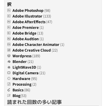
択
Adobe Photoshop
(98)
Adobe Illustrator
(133)
Adobe AfterEffects
(47)
Adoe Premiere
(1)
Adobe Bridge
(13)
Adobe Audtion
(1)
Adobe Character Animator
(1)
Adobe Creative Cloud
(22)
Wordpress
(189)
Blender
(21)
LightWave3D
(1)
Digital Camera
(21)
Hardware
(95)
Processing
(2)
Basics
(86)
Blog
(53)
読まれた回数の多い記事