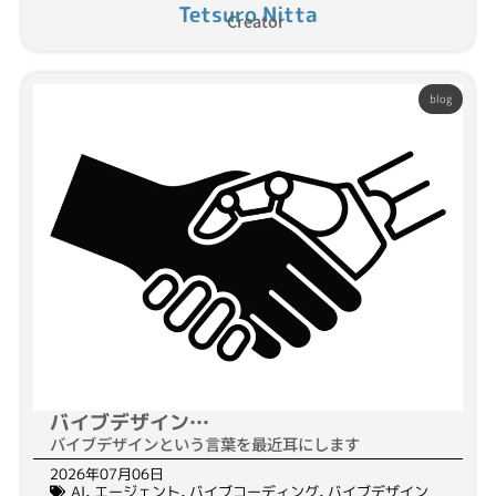
Tetsuro Nitta
Creator
blog
バイブデザイン…
バイブデザインという言葉を最近耳にします
2026年07月06日
AI
,
エージェント
,
バイブコーディング
,
バイブデザイン