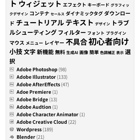
ト
ウィジェット
エフェクト
キーボード
グラフィッ
コンテナ
ダウンロー
ダイナミックタグ
クデザイン
セールス
テキスト
チュートリアル
トラブ
ド
デザイン
ルシューティング
フィルター
フォント
プラグイン
初心者向け
不具合
マウス
レイヤー
メニュー
小技
文字
新機能
選
無料
簡単
画像
生成AI
色調補正
表示
択
Adobe Photoshop
(98)
Adobe Illustrator
(133)
Adobe AfterEffects
(47)
Adoe Premiere
(1)
Adobe Bridge
(13)
Adobe Audtion
(1)
Adobe Character Animator
(1)
Adobe Creative Cloud
(22)
Wordpress
(189)
Blender
(21)