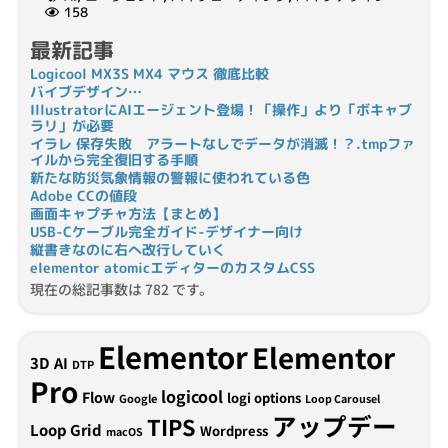
158
最新記事
Logicool MX3S MX4 マウス 徹底比較
バイブデザイン…
IllustratorにAIエージェント登場！「操作」より「ボキャブ
ラリ」が必要
イラレ 保存失敗 アラートなしでデータが消滅！？.tmpファ
イルから完全復旧する手順
新たな防災気象情報の警報に使われている色
Adobe CCの値段
画面キャプチャ方法【まとめ】
USB-Cケーブル完全ガイド-デザイナー向け
縦書きなのに右へ改行していく
elementor atomicエディターのカスタムCSS
現在の総記事数は 782 です。
Elementor
Elementor
3D
AI
DTP
Pro
logicool
Flow
logi options
Google
Loop Carousel
アップデー
TIPS
Loop Grid
Wordpress
macOS