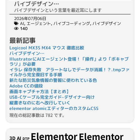
バイブデザイン…
バイブデザインという言葉を最近耳にします
2026年07月06日
AI
,
エージェント
,
バイブコーディング
,
バイブデザイン
140
最新記事
Logicool MX3S MX4 マウス 徹底比較
バイブデザイン…
IllustratorにAIエージェント登場！「操作」より「ボキャブ
ラリ」が必要
イラレ 保存失敗 アラートなしでデータが消滅！？.tmpファ
イルから完全復旧する手順
新たな防災気象情報の警報に使われている色
Adobe CCの値段
画面キャプチャ方法【まとめ】
USB-Cケーブル完全ガイド-デザイナー向け
縦書きなのに右へ改行していく
elementor atomicエディターのカスタムCSS
現在の総記事数は 782 です。
Elementor
Elementor
3D
AI
DTP