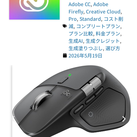
Adobe CC
,
Adobe
Firefly
,
Creative Cloud
,
Pro
,
Standard
,
コスト削
減
,
コンプリートプラン
,
プラン比較
,
料金プラン
,
生成AI
,
生成クレジット
,
生成塗りつぶし
,
選び方
2026年5月19日