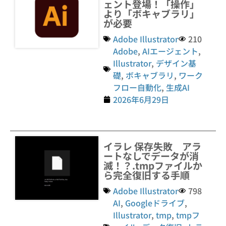
ェント登場！「操作」
より「ボキャブラリ」
が必要
Adobe Illustrator
210
Adobe
,
AIエージェント
,
Illustrator
,
デザイン基
礎
,
ボキャブラリ
,
ワーク
フロー自動化
,
生成AI
2026年6月29日
イラレ 保存失敗 アラ
ートなしでデータが消
滅！？.tmpファイルか
ら完全復旧する手順
Adobe Illustrator
798
AI
,
Googleドライブ
,
Illustrator
,
tmp
,
tmpフ