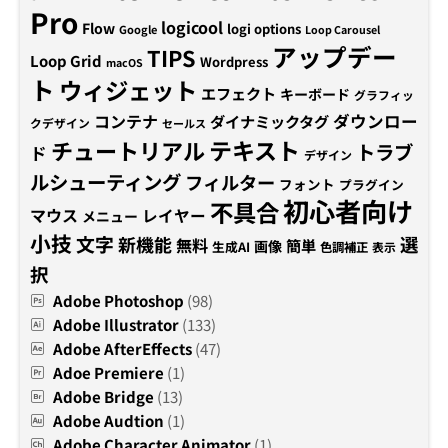
Pro
logicool
Flow
logi options
Google
Loop Carousel
アップデー
TIPS
Loop Grid
Wordpress
macOS
ト
ウィジェット
エフェクト
キーボード
グラフィッ
コンテナ
ダウンロー
ダイナミックタグ
クデザイン
セールス
テキスト
チュートリアル
トラブ
ド
デザイン
ルシューティング
フィルター
フォント
プラグイン
初心者向け
不具合
マウス
レイヤー
メニュー
小技
文字
新機能
選
無料
簡単
画像
生成AI
色調補正
表示
択
Adobe Photoshop
(98)
Adobe Illustrator
(133)
Adobe AfterEffects
(47)
Adoe Premiere
(1)
Adobe Bridge
(13)
Adobe Audtion
(1)
Adobe Character Animator
(1)