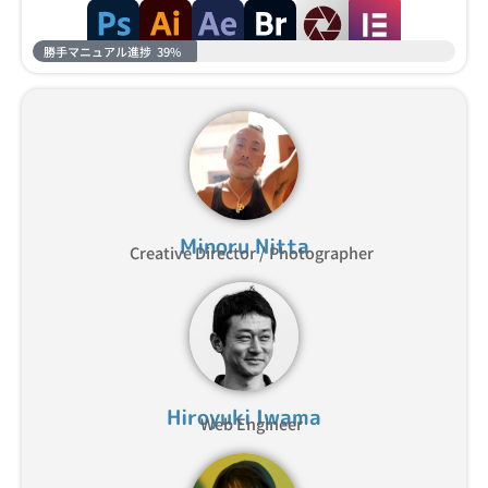
勝手マニュアル進捗
39%
Minoru Nitta
Creative Director / Photographer
Hiroyuki Iwama
Web Engineer