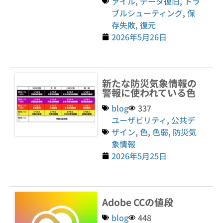
ァイル
,
データ復旧
,
トラ
ブルシューティング
,
保
存失敗
,
復元
2026年5月26日
新たな防災気象情報の
警報に使われている色
blog
337
ユーザビリティ
,
公共デ
ザイン
,
色
,
色弱
,
防災気
象情報
2026年5月25日
Adobe CCの値段
blog
448