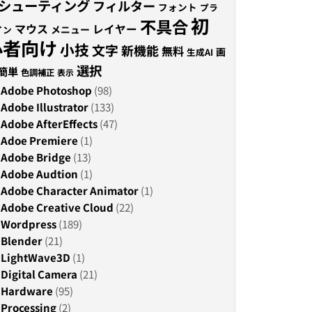
シューティング
フィルター
フォント
プラ
初
不具合
マウス
レイヤー
メニュー
イン
心者向け
小技
文字
新機能
無料
画
生成AI
選択
簡単
色調補正
表示
Adobe Photoshop
(98)
Adobe Illustrator
(133)
Adobe AfterEffects
(47)
Adoe Premiere
(1)
Adobe Bridge
(13)
Adobe Audtion
(1)
Adobe Character Animator
(1)
Adobe Creative Cloud
(22)
Wordpress
(189)
Blender
(21)
LightWave3D
(1)
Digital Camera
(21)
Hardware
(95)
Processing
(2)