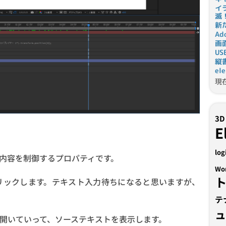
イ
滅
新
Ad
画
U
縦
el
現
3D
E
log
内容を制御するプロパティです。
Wo
ックします。テキスト入力待ちになると思いますが、
テ
開いていって、ソーステキストを表示します。