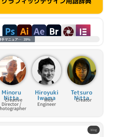
グラフィックデザイン用語辞典
勝手マニュアル進捗
39%
Minoru
Hiroyuki
Tetsuro
Nitta
Iwama
Nitta
Creative
Web
Creator
Director /
Engineer
hotographer
blog