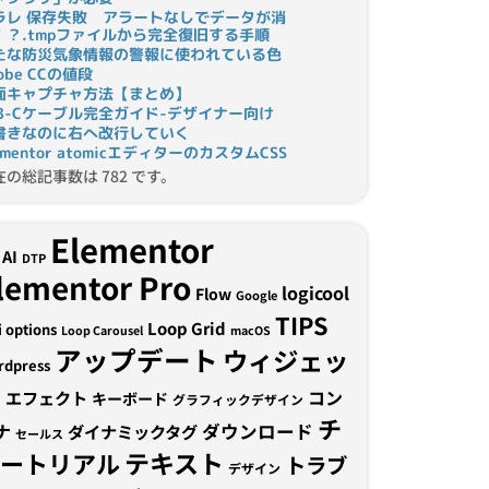
ラレ 保存失敗 アラートなしでデータが消
！？.tmpファイルから完全復旧する手順
たな防災気象情報の警報に使われている色
obe CCの値段
面キャプチャ方法【まとめ】
SB-Cケーブル完全ガイド-デザイナー向け
書きなのに右へ改行していく
ementor atomicエディターのカスタムCSS
在の総記事数は 782 です。
Elementor
AI
DTP
lementor Pro
logicool
Flow
Google
TIPS
Loop Grid
i options
Loop Carousel
macOS
アップデート
ウィジェッ
rdpress
ト
コン
エフェクト
キーボード
グラフィックデザイン
チ
ナ
ダウンロード
ダイナミックタグ
セールス
テキスト
ュートリアル
トラブ
デザイン