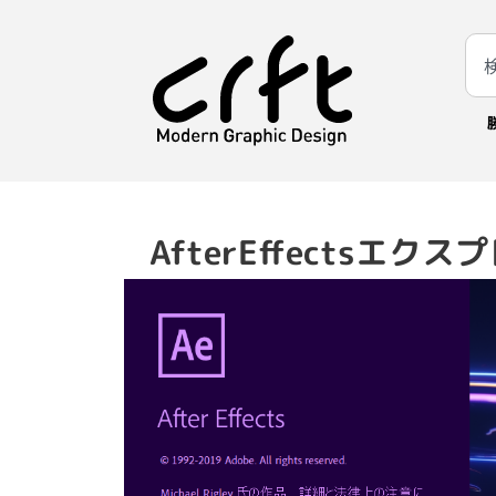
AfterEffectsエ