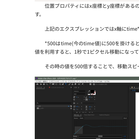
位置プロパティにはx座標とy座標があるので
す。
上記のエクスプレッションではx軸にtime*
*500はtime(今のtime値)に500を掛
値を利用すると、1秒で1ピクセル移動になっ
その時の値を500倍することで、移動スピ