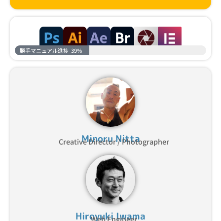
勝手マニュアル進捗
39%
Minoru Nitta
Creative Director / Photographer
Hiroyuki Iwama
Web Engineer