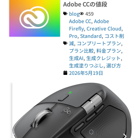
Adobe CCの値段
blog
459
Adobe CC
,
Adobe
Firefly
,
Creative Cloud
,
Pro
,
Standard
,
コスト削
減
,
コンプリートプラン
,
プラン比較
,
料金プラン
,
生成AI
,
生成クレジット
,
生成塗りつぶし
,
選び方
2026年5月19日