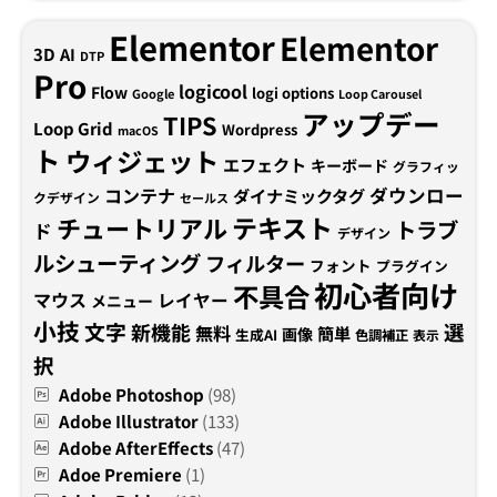
Elementor
Elementor
3D
AI
DTP
Pro
logicool
Flow
logi options
Google
Loop Carousel
アップデー
TIPS
Loop Grid
Wordpress
macOS
ト
ウィジェット
エフェクト
キーボード
グラフィッ
コンテナ
ダウンロー
ダイナミックタグ
クデザイン
セールス
テキスト
チュートリアル
トラブ
ド
デザイン
ルシューティング
フィルター
フォント
プラグイン
初心者向け
不具合
マウス
レイヤー
メニュー
小技
文字
新機能
選
無料
簡単
画像
生成AI
色調補正
表示
択
Adobe Photoshop
(98)
Adobe Illustrator
(133)
Adobe AfterEffects
(47)
Adoe Premiere
(1)