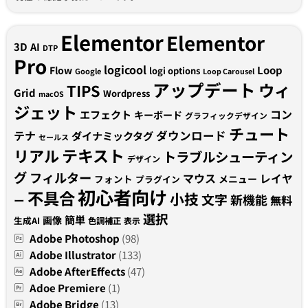
Elementor
Elementor
3D
AI
DTP
Pro
logicool
Loop
Flow
logi options
Google
Loop Carousel
アップデート
ウィ
TIPS
Grid
Wordpress
macOS
ジェット
コン
エフェクト
キーボード
グラフィックデザイン
チュート
テナ
ダウンロード
ダイナミックタグ
セールス
テキスト
リアル
トラブルシューティン
デザイン
グ
フィルター
マウス
レイヤ
フォント
メニュー
プラグイン
初心者向け
不具合
小技
文字
新機能
無料
ー
選択
簡単
画像
生成AI
色調補正
表示
Adobe Photoshop
(98)
Adobe Illustrator
(133)
Adobe AfterEffects
(47)
Adoe Premiere
(1)
Adobe Bridge
(13)