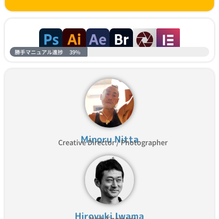
勝手マニュアル進捗
39%
Minoru Nitta
Creative Director / Photographer
Hiroyuki Iwama
Web Engineer