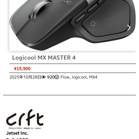
Logicool MX MASTER 4
¥19,900
2025年10月28日
920
Flow
,
logicool
,
MX4
Jetset Inc.