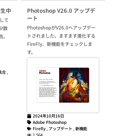
発生中
Photoshop V26.0 アップデ
ート
生して
PhotoshopがV26.0へアップデー
少数
トされました。ますます進化する
告。
FireFly、新機能をチェックしま
す。
具合
,
2024年10月16日
Adobe Photoshop
Firefly
,
アップデート
,
新機能
1,564