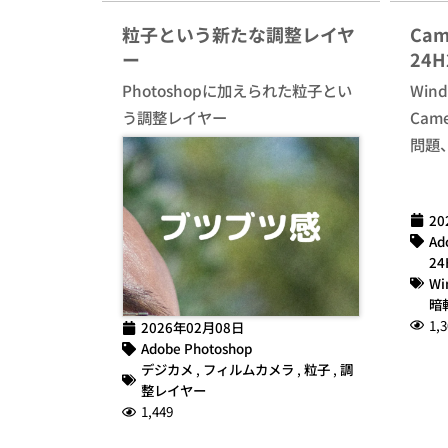
粒子という新たな調整レイヤ
Cam
ー
24
Photoshopに加えられた粒子とい
Win
う調整レイヤー
Cam
問題
20
Ad
24
Wi
暗
1,3
2026年02月08日
Adobe Photoshop
デジカメ
,
フィルムカメラ
,
粒子
,
調
整レイヤー
1,449