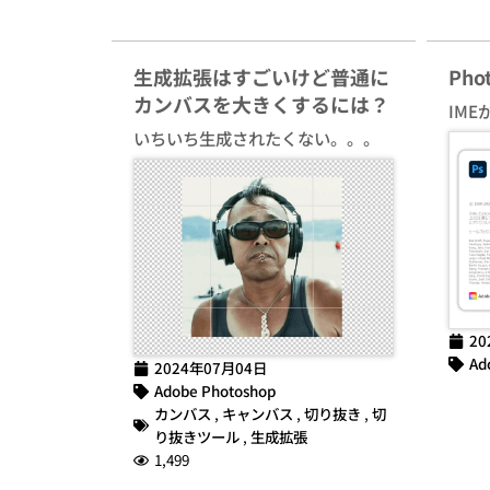
生成拡張はすごいけど普通に
Ph
カンバスを大きくするには？
IME
いちいち生成されたくない。。。
20
Ad
2024年07月04日
Adobe Photoshop
カンバス
,
キャンバス
,
切り抜き
,
切
り抜きツール
,
生成拡張
1,499