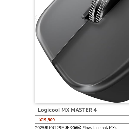
Logicool MX MASTER 4
¥19,900
2025年10月28日
906
Flow
,
logicool
,
MX4