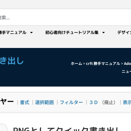
勝手マニュアル
初心者向けチュートリアル集
デザイ
書き出し
ホーム
>
crft 勝手マニュアル
>
Ad
ニュ
ヤー
｜
書式
｜
選択範囲
｜
フィルター
｜
３Ｄ
（廃止）｜
表
PNGとしてクイック書き出し Shi