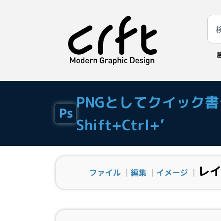
PNGとしてクイック
Shift+Ctrl+’
レイ
ファイル
｜
編集
｜
イメージ
｜