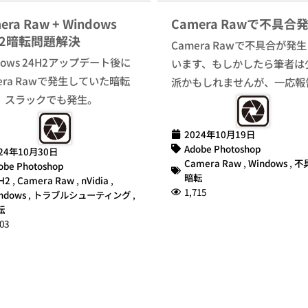
era Raw + Windows
Camera Rawで不具合
H2暗転問題解決
Camera Rawで不具合が発
dows 24H2アップデート後に
います、もしかしたら筆者は
era Rawで発生していた暗転
派かもしれませんが、一応報
、スラックでも発生。
2024年10月19日
Adobe Photoshop
24年10月30日
Camera Raw
,
Windows
,
不
obe Photoshop
暗転
H2
,
Camera Raw
,
nVidia
,
1,715
ndows
,
トラブルシューティング
,
転
03