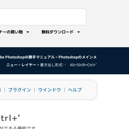
ナーの買い物
無料ダウンロード
obe Photoshopの勝手マニュアル
>
Photoshopのメインメ
ニュー
>
レイヤー
>
書き出し形式… Alt+Shift+Ctrl+’
示
｜
プラグイン
｜
ウインドウ
｜
ヘルプ
rl+’
ができる機能です。