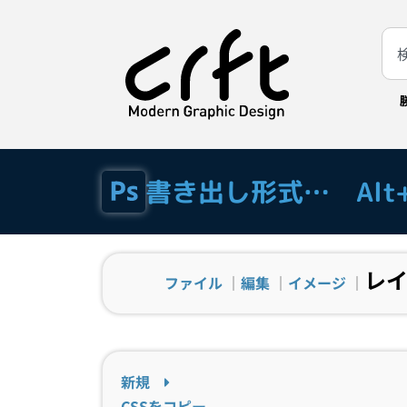
書き出し形式… Alt+Sh
レイ
ファイル
｜
編集
｜
イメージ
｜
新規
CSSをコピー