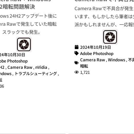
H2暗転問題解決
Camera Rawで不具合が発
dows 24H2アップデート後に
います、もしかしたら筆者は
era Rawで発生していた暗転
派かもしれませんが、一応報
、スラックでも発生。
2024年10月19日
Adobe Photoshop
24年10月30日
Camera Raw
,
Windows
,
不
obe Photoshop
暗転
H2
,
Camera Raw
,
nVidia
,
1,721
ndows
,
トラブルシューティング
,
転
06