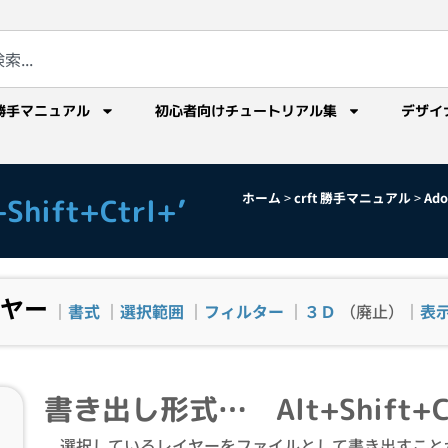
勝手マニュアル
初心者向けチュートリアル集
デザイ
ホーム
>
crft 勝手マニュアル
>
Ad
ift+Ctrl+’
ヤー
｜
書式
｜
選択範囲
｜
フィルター
｜
３Ｄ
（廃止）｜
表
書き出し形式… Alt+Shift+Ct
選択しているレイヤーをファイルとして書き出すこと