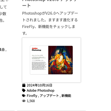
ート
生して
PhotoshopがV26.0へアップデー
少数
トされました。ますます進化する
告。
FireFly、新機能をチェックしま
す。
具合
,
2024年10月16日
Adobe Photoshop
Firefly
,
アップデート
,
新機能
1,568