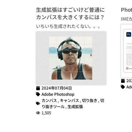
生成拡張はすごいけど普通に
Ph
カンバスを大きくするには？
IME
いちいち生成されたくない。。。
20
Ad
2024年07月04日
Adobe Photoshop
カンバス
,
キャンバス
,
切り抜き
,
切
り抜きツール
,
生成拡張
1,505