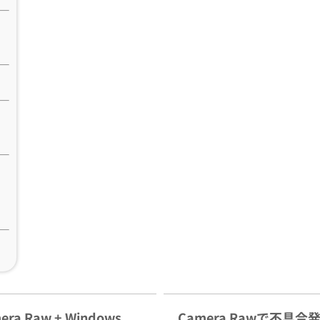
era Raw + Windows
Camera Rawで不具合