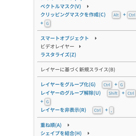
ベクトルマスク(V)
クリッピングマスクを作成(C)
+
Alt
Ctrl
+
G
スマートオブジェクト
ビデオレイヤー
ラスタライズ(Z)
レイヤーに基づく新規スライス(B)
レイヤーをグループ化(G)
+
Ctrl
G
レイヤーのグループ解除(U)
+
Shift
Ctrl
+
G
レイヤーを非表示(R)
+
Ctrl
,
重ね順(A)
シェイプを結合(H)