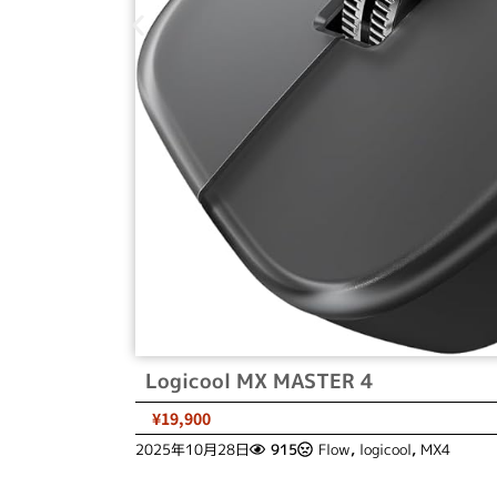
Logicool MX MASTER 4
¥19,900
2025年10月28日
915
Flow
,
logicool
,
MX4