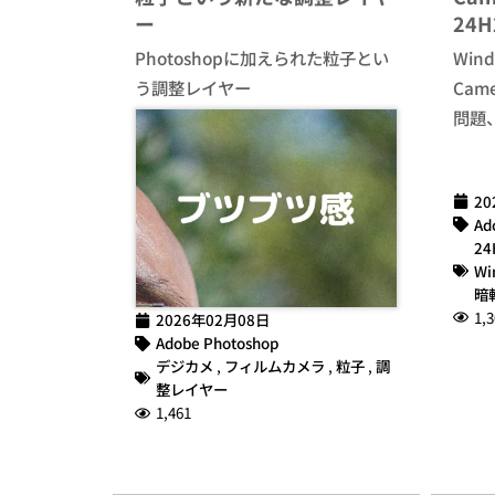
ー
24
Photoshopに加えられた粒子とい
Win
う調整レイヤー
Cam
問題
20
Ad
24
Wi
暗
1,3
2026年02月08日
Adobe Photoshop
デジカメ
,
フィルムカメラ
,
粒子
,
調
整レイヤー
1,461