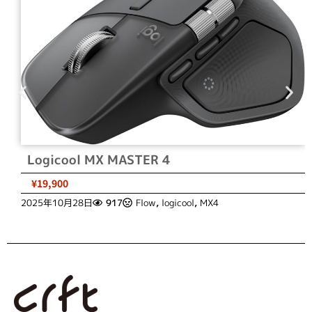
Logicool MX MASTER 4
¥19,900
2025年10月28日
917
Flow
,
logicool
,
MX4