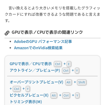
言い換えるとより大きいメモリを搭載したグラフィッ
クカードにすれば改善できるような問題であると言えま
す。
GPUで表示／CPUで表示の関連リンク
AdobeのGPU パフォーマンス記事
AmazonでのnVidia検索結果
GPUで表示／CPUで表示
+
Ctrl
E
アウトライン／プレビュー(P)
+
Ctrl
Y
オーバープリントプレビュー(V)
+
Alt
Shift
+
+
Ctrl
Y
ピクセルプレビュー(X)
+
+
Alt
Ctrl
Y
トリミング表示(M)