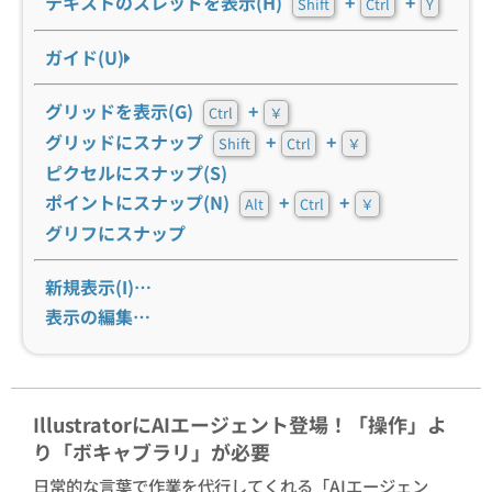
テキストのスレッドを表示(H)
+
+
Shift
Ctrl
Y
ガイド(U)
グリッドを表示(G)
+
Ctrl
￥
グリッドにスナップ
+
+
Shift
Ctrl
￥
ピクセルにスナップ(S)
ポイントにスナップ(N)
+
+
Alt
Ctrl
￥
グリフにスナップ
新規表示(I)…
表示の編集…
IllustratorにAIエージェント登場！「操作」よ
り「ボキャブラリ」が必要
日常的な言葉で作業を代行してくれる「AIエージェン