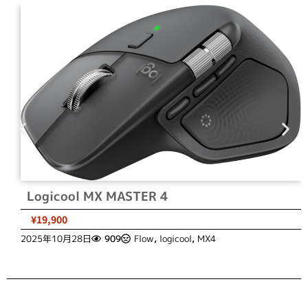
Logicool MX MASTER 4
¥19,900
2025年10月28日
909
Flow
,
logicool
,
MX4