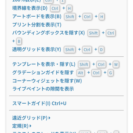
境界線を表示(D)
+
Ctrl
H
アートボードを表示(B)
+
+
Shift
Ctrl
H
プリント分割を表示(T)
バウンディングボックスを隠す(X)
+
Shift
Ctrl
+
B
透明グリッドを表示(Y)
+
+
Shift
Ctrl
D
テンプレートを表示・隠す(L)
+
+
Shift
Ctrl
W
グラデーションガイドを隠す
+
+
Alt
Ctrl
G
コーナーウィジェットを隠す(W)
ライブペイントの隙間を表示
スマートガイド(I) Ctrl+U
遠近グリッド(P)
定規(R)