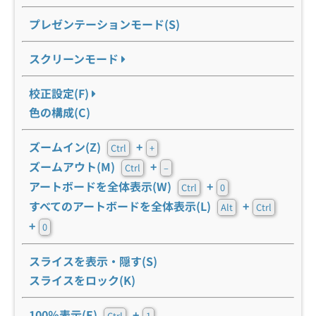
プレゼンテーションモード(S)
スクリーンモード
校正設定(F)
色の構成(C)
ズームイン(Z)
+
Ctrl
+
ズームアウト(M)
+
Ctrl
–
アートボードを全体表示(W)
+
Ctrl
0
すべてのアートボードを全体表示(L)
+
Alt
Ctrl
+
0
スライスを表示・隠す(S)
スライスをロック(K)
100％表示(E)
+
Ctrl
1