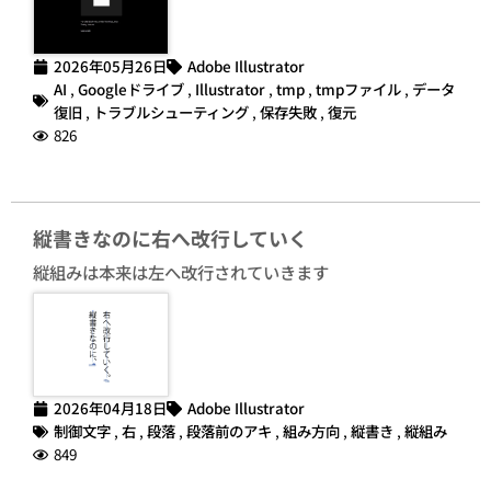
2026年05月26日
Adobe Illustrator
AI
,
Googleドライブ
,
Illustrator
,
tmp
,
tmpファイル
,
データ
復旧
,
トラブルシューティング
,
保存失敗
,
復元
826
縦書きなのに右へ改行していく
縦組みは本来は左へ改行されていきます
2026年04月18日
Adobe Illustrator
制御文字
,
右
,
段落
,
段落前のアキ
,
組み方向
,
縦書き
,
縦組み
849