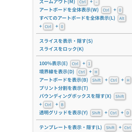
ズームアウト(M)
+
Ctrl
–
アートボードを全体表示(W)
+
Ctrl
0
すべてのアートボードを全体表示(L)
Alt
+
+
Ctrl
0
スライスを表示・隠す(S)
スライスをロック(K)
100％表示(E)
+
Ctrl
1
境界線を表示(D)
+
Ctrl
H
アートボードを表示(B)
+
+
Shift
Ctrl
H
プリント分割を表示(T)
バウンディングボックスを隠す(X)
Shift
+
+
Ctrl
B
透明グリッドを表示(Y)
+
+
Shift
Ctrl
D
テンプレートを表示・隠す(L)
+
Shift
Ctrl