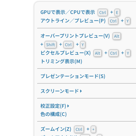
GPUで表示／CPUで表示
+
Ctrl
E
アウトライン／プレビュー(P)
+
Ctrl
Y
オーバープリントプレビュー(V)
Alt
+
+
+
Shift
Ctrl
Y
ピクセルプレビュー(X)
+
+
Alt
Ctrl
Y
トリミング表示(M)
プレゼンテーションモード(S)
スクリーンモード
校正設定(F)
色の構成(C)
ズームイン(Z)
+
Ctrl
+