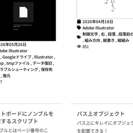
2026年04月18日
Adobe Illustrator
制御文字
,
右
,
段落
,
段落前
,
組み方向
,
縦書き
,
縦組み
026年05月26日
851
obe Illustrator
,
Googleドライブ
,
Illustrator
,
mp
,
tmpファイル
,
データ復旧
,
ラブルシューティング
,
保存失
,
復元
7
ートボードにノンブルを
パス上オブジェクト
置するスクリプト
パス上にキレイにオブジェ
ブルとはページ番号のこ
を配置できる！