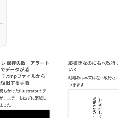
ラレ 保存失敗 アラート
縦書きなのに右へ改行
しでデータが消
いく
？.tmpファイルから
縦組みは本来は左へ改行さ
全復旧する手順
いきます
もかけたIllustratorのデ
が、エラーも出ずに消滅し
まった…。