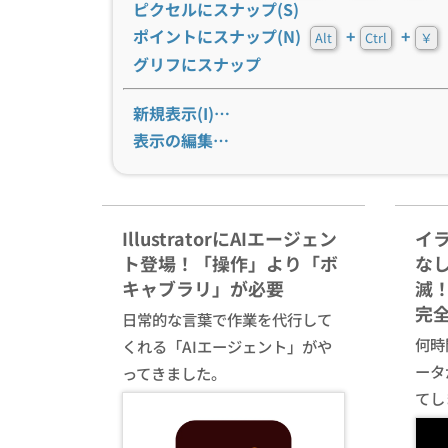
ピクセルにスナップ(S)
ポイントにスナップ(N)
+
+
Alt
Ctrl
￥
グリフにスナップ
新規表示(I)…
表示の編集…
IllustratorにAIエージェン
イ
ト登場！「操作」より「ボ
な
キャブラリ」が必要
滅！
完
日常的な言葉で作業を代行して
何時間
くれる「AIエージェント」がや
ータ
ってきました。
てし