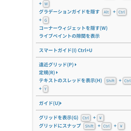
+
W
グラデーションガイドを隠す
+
Alt
Ctrl
+
G
コーナーウィジェットを隠す(W)
ライブペイントの隙間を表示
スマートガイド(I) Ctrl+U
遠近グリッド(P)
定規(R)
テキストのスレッドを表示(H)
+
Shift
Ctrl
+
Y
ガイド(U)
グリッドを表示(G)
+
Ctrl
￥
グリッドにスナップ
+
+
Shift
Ctrl
￥