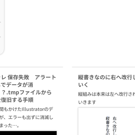
ラレ 保存失敗 アラート
縦書きなのに右へ改行
しでデータが消
いく
？.tmpファイルから
縦組みは本来は左へ改行さ
全復旧する手順
いきます
もかけたIllustratorのデ
が、エラーも出ずに消滅し
まった…。