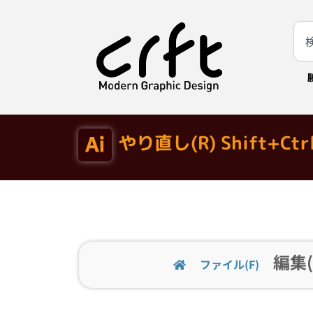
やり直し(R) Shift+Ctr
編集(
ファイル(F)