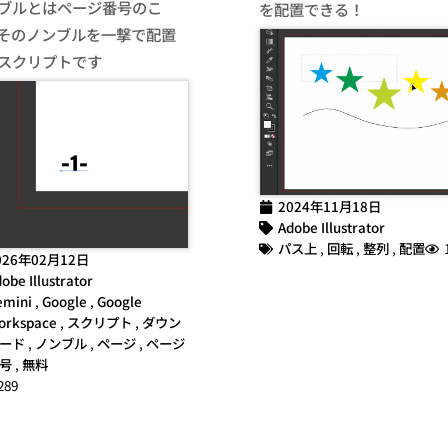
ブルとはページ番号のこ
を配置できる！
そのノンブルを一撃で配置
スクリプトです
2024年11月18日
Adobe Illustrator
パス上
,
回転
,
整列
,
配置
026年02月12日
obe Illustrator
emini
,
Google
,
Google
orkspace
,
スクリプト
,
ダウン
ード
,
ノンブル
,
ページ
,
ページ
号
,
無料
289