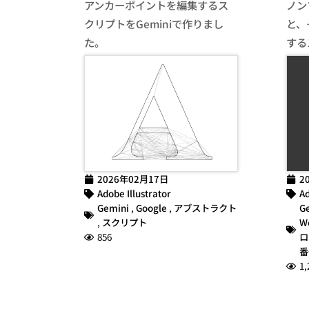
アンカーポイントを編集するス
ノン
クリプトをGeminiで作りまし
と、
た。
する
2026年02月17日
2
Adobe Illustrator
Ad
Gemini
,
Google
,
アブストラクト
G
,
スクリプト
W
856
ロ
番
1,