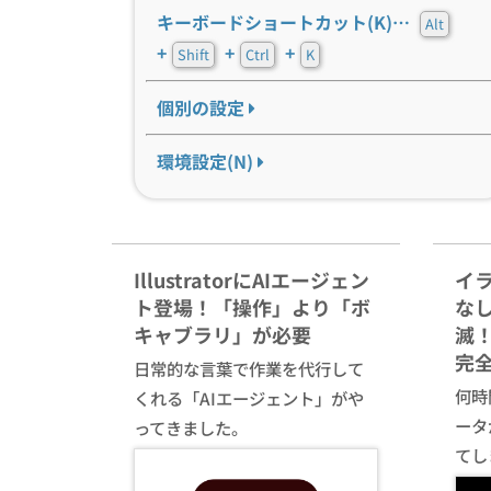
キーボードショートカット(K)…
Alt
+
+
+
Shift
Ctrl
K
個別の設定
環境設定(N)
IllustratorにAIエージェン
イ
ト登場！「操作」より「ボ
な
キャブラリ」が必要
滅！
完
日常的な言葉で作業を代行して
何時間
くれる「AIエージェント」がや
ータ
ってきました。
てし