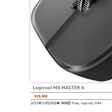
Logicool MX MASTER 4
¥19,900
2025年10月28日
909
Flow
,
logicool
,
MX4