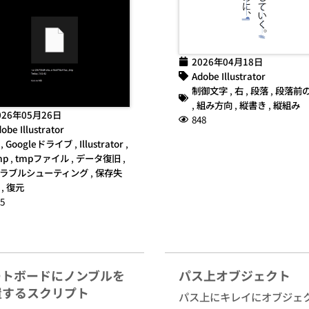
2026年04月18日
Adobe Illustrator
制御文字
,
右
,
段落
,
段落前
,
組み方向
,
縦書き
,
縦組み
026年05月26日
848
obe Illustrator
,
Googleドライブ
,
Illustrator
,
mp
,
tmpファイル
,
データ復旧
,
ラブルシューティング
,
保存失
,
復元
5
ートボードにノンブルを
パス上オブジェクト
置するスクリプト
パス上にキレイにオブジェ