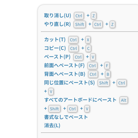
取り消し(U)
+
Ctrl
Z
やり直し(R)
+
+
Shift
Ctrl
Z
カット(T)
+
Ctrl
X
コピー(C)
+
Ctrl
C
ペースト(P)
+
Ctrl
V
前面へペースト(F)
+
Ctrl
F
背面へペースト(B)
+
Ctrl
B
同じ位置にペースト(S)
+
Shift
Ctrl
+
V
すべてのアートボードにペースト
Alt
+
+
+
Shift
Ctrl
V
書式なしでペースト
消去(L)