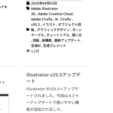
2026年04月03日
のアキ
Adobe Illustrator
3D
,
Adobe Creative Cloud
,
Adobe Firefly
,
AI
,
Firefly
,
v30.3
,
イラスト
,
オブジェクト回
転
,
グラフィックデザイン
,
ターン
テーブル
,
チュートリアル
,
使い方
,
回転
,
新機能
,
最新アップデート
,
生成AI
,
生成クレジット
1,132
Illustrator v29.0アップデ
ート
クト
Illustrator がv29.0へアップデ
ートされました。今回はメジャ
ーアップデートで使いやすい機
能が追加されました。