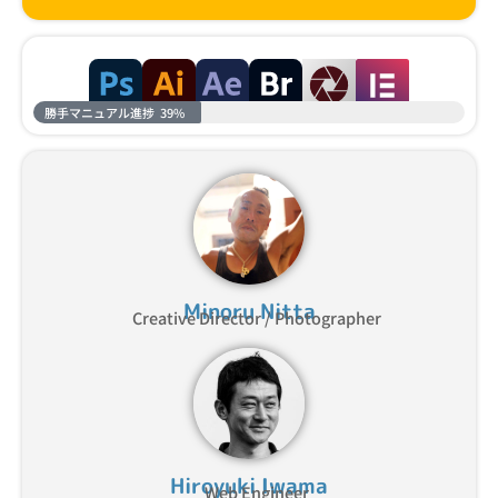
勝手マニュアル進捗
39%
Minoru Nitta
Creative Director / Photographer
Hiroyuki Iwama
Web Engineer