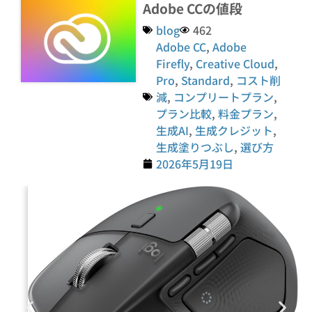
Adobe CCの値段
blog
462
Adobe CC
,
Adobe
Firefly
,
Creative Cloud
,
Pro
,
Standard
,
コスト削
減
,
コンプリートプラン
,
プラン比較
,
料金プラン
,
生成AI
,
生成クレジット
,
生成塗りつぶし
,
選び方
2026年5月19日