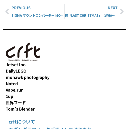
PREVIOUS
NEXT
SIGMA マウントコンバーター MC-11
麹「LAST CHRISTMAS」（WHAM! カバー）
Jetset Inc.
DailyLEGO
mohawk photography
Noted
Vape.run
1up
世界フード
Tom’s Blender
crftについて