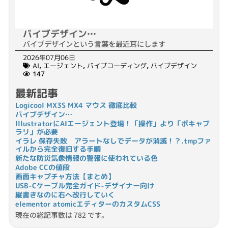
バイブデザイン…
バイブデザインという言葉を最近耳にします
2026年07月06日
AI
,
エージェント
,
バイブコーディング
,
バイブデザイン
147
最新記事
Logicool MX3S MX4 マウス 徹底比較
バイブデザイン…
IllustratorにAIエージェント登場！「操作」より「ボキャブ
ラリ」が必要
イラレ 保存失敗 アラートなしでデータが消滅！？.tmpファ
イルから完全復旧する手順
新たな防災気象情報の警報に使われている色
Adobe CCの値段
画面キャプチャ方法【まとめ】
USB-Cケーブル完全ガイド-デザイナー向け
縦書きなのに右へ改行していく
elementor atomicエディターのカスタムCSS
現在の総記事数は 782 です。