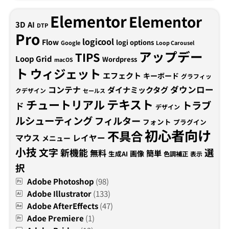
Elementor
Elementor
3D
AI
DTP
Pro
logicool
Flow
logi options
Google
Loop Carousel
アップデー
TIPS
Loop Grid
Wordpress
macOS
ト
ウィジェット
エフェクト
キーボード
グラフィッ
コンテナ
ダウンロー
ダイナミックタグ
クデザイン
セールス
テキスト
チュートリアル
トラブ
ド
デザイン
ルシューティング
フィルター
フォント
プラグイン
初心者向け
不具合
マウス
レイヤー
メニュー
小技
文字
新機能
選
無料
簡単
画像
生成AI
色調補正
表示
択
Adobe Photoshop
(98)
Adobe Illustrator
(133)
Adobe AfterEffects
(47)
Adoe Premiere
(1)