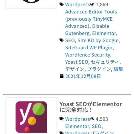
Wordpress
1,869
Advanced Editor Tools
(previously TinyMCE
Advanced)
,
Disable
Gutenberg
,
Elementor
,
SEO
,
Site Kit by Google
,
SiteGuard WP Plugin
,
Wordfence Security
,
Yoast SEO
,
セキュリティ
,
デザイン
,
プラグイン
,
編集
2021年12月08日
Yoast SEOがElementor
に完全対応！
Wordpress
4,593
Elementor
,
SEO
,
Wordpressプラグイン
,