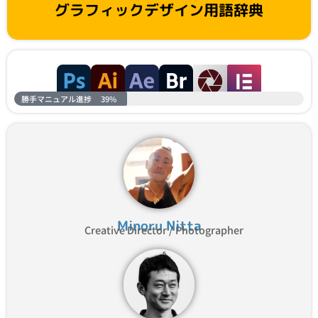
グラフィックデザイン用語辞典
勝手マニュアル進捗
39%
Minoru Nitta
Creative Director / Photographer