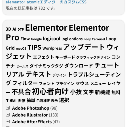
elementor atomicエディターのカスタムCSS
現在の総記事数は 782 です。
Elementor
Elementor
3D
AI
DTP
Pro
logicool
Loop
Flow
logi options
Google
Loop Carousel
アップデート
ウィ
TIPS
Grid
Wordpress
macOS
ジェット
コン
エフェクト
キーボード
グラフィックデザイン
チュート
テナ
ダウンロード
ダイナミックタグ
セールス
テキスト
リアル
トラブルシューティン
デザイン
グ
フィルター
マウス
レイヤ
フォント
メニュー
プラグイン
初心者向け
不具合
小技
文字
新機能
無料
ー
選択
簡単
画像
生成AI
色調補正
表示
Adobe Photoshop
(98)
Adobe Illustrator
(133)
Adobe AfterEffects
(47)