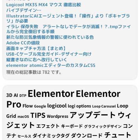
Logicool MX3S MX4 マウス 徹底比較
バイブデザイン…
IllustratorにAIエージェント登場！「操作」より「ボキャブラ
リ」が必要
イラレ 保存失敗 アラートなしでデータが消滅！？.tmpファイ
ルから完全復旧する手順
新たな防災気象情報の警報に使われている色
Adobe CCの値段
画面キャプチャ方法【まとめ】
USB-Cケーブル完全ガイド-デザイナー向け
縦書きなのに右へ改行していく
elementor atomicエディターのカスタムCSS
現在の総記事数は 782 です。
Elementor
Elementor
3D
AI
DTP
Pro
logicool
Loop
Flow
logi options
Google
Loop Carousel
アップデート
ウィ
TIPS
Grid
Wordpress
macOS
ジェット
コン
エフェクト
キーボード
グラフィックデザイン
チュート
テナ
ダウンロード
ダイナミックタグ
セールス