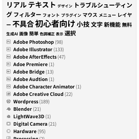
テキスト
リアル
トラブルシューティン
デザイン
グ
フィルター
マウス
レイヤ
フォント
メニュー
プラグイン
初心者向け
不具合
小技
文字
新機能
無料
ー
選択
簡単
画像
生成AI
色調補正
表示
Adobe Photoshop
(98)
Adobe Illustrator
(133)
Adobe AfterEffects
(47)
Adoe Premiere
(1)
Adobe Bridge
(13)
Adobe Audtion
(1)
Adobe Character Animator
(1)
Adobe Creative Cloud
(22)
Wordpress
(189)
Blender
(21)
LightWave3D
(1)
Digital Camera
(21)
Hardware
(95)
Processing
(2)