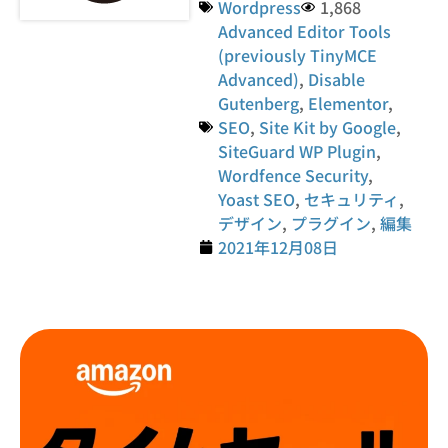
Wordpress
1,868
Advanced Editor Tools
(previously TinyMCE
Advanced)
,
Disable
Gutenberg
,
Elementor
,
SEO
,
Site Kit by Google
,
SiteGuard WP Plugin
,
Wordfence Security
,
Yoast SEO
,
セキュリティ
,
デザイン
,
プラグイン
,
編集
2021年12月08日