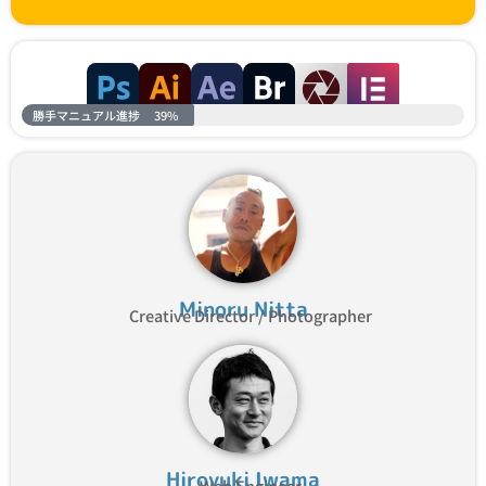
勝手マニュアル進捗
39%
Minoru Nitta
Creative Director / Photographer
Hiroyuki Iwama
Web Engineer