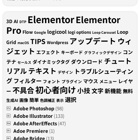
Elementor
Elementor
3D
AI
DTP
Pro
logicool
Loop
Flow
logi options
Google
Loop Carousel
アップデート
ウィ
TIPS
Grid
Wordpress
macOS
ジェット
コン
エフェクト
キーボード
グラフィックデザイン
チュート
テナ
ダウンロード
ダイナミックタグ
セールス
テキスト
リアル
トラブルシューティン
デザイン
グ
フィルター
マウス
レイヤ
フォント
メニュー
プラグイン
初心者向け
不具合
小技
文字
新機能
無料
ー
選択
簡単
画像
生成AI
色調補正
表示
Adobe Photoshop
(98)
Adobe Illustrator
(133)
Adobe AfterEffects
(47)
Adoe Premiere
(1)
Adobe Bridge
(13)