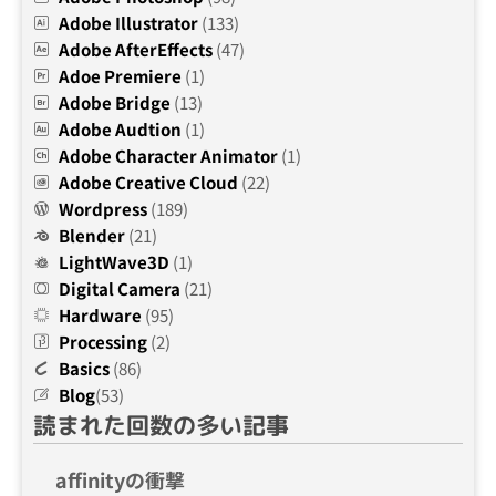
Adobe Illustrator
(133)
Adobe AfterEffects
(47)
Adoe Premiere
(1)
Adobe Bridge
(13)
Adobe Audtion
(1)
Adobe Character Animator
(1)
Adobe Creative Cloud
(22)
Wordpress
(189)
Blender
(21)
LightWave3D
(1)
Digital Camera
(21)
Hardware
(95)
Processing
(2)
Basics
(86)
Blog
(53)
読まれた回数の多い記事
affinityの衝撃