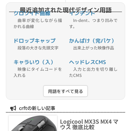
最近追加された現代デザイン用語
クロソイド曲線
インデント
曲率が変化しながら描
In-dent、つまり凹みで
かれる曲線
す。
ドロップキャップ
かんぱけ（完パケ）
段落の大きな先頭文字
出来上がった映像作品
キャラいり（入）
ヘッドレスCMS
映像にタイムコードを
入力と出力を切り離し
入れる
たCMS
用語をすべて見る
crftの新しい記事
Logicool MX3S MX4 マ
ウス 徹底比較