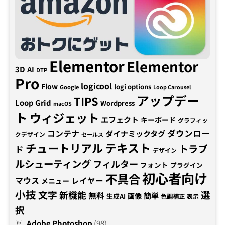
Elementor
Elementor
3D
AI
DTP
Pro
logicool
Flow
logi options
Google
Loop Carousel
アップデー
TIPS
Loop Grid
Wordpress
macOS
ト
ウィジェット
エフェクト
キーボード
グラフィッ
コンテナ
ダウンロー
ダイナミックタグ
クデザイン
セールス
テキスト
チュートリアル
トラブ
ド
デザイン
ルシューティング
フィルター
フォント
プラグイン
初心者向け
不具合
マウス
レイヤー
メニュー
小技
文字
新機能
選
無料
簡単
画像
生成AI
色調補正
表示
択
Adobe Photoshop
(98)