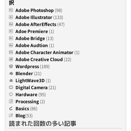
択
Adobe Photoshop
(98)
Adobe Illustrator
(133)
Adobe AfterEffects
(47)
Adoe Premiere
(1)
Adobe Bridge
(13)
Adobe Audtion
(1)
Adobe Character Animator
(1)
Adobe Creative Cloud
(22)
Wordpress
(189)
Blender
(21)
LightWave3D
(1)
Digital Camera
(21)
Hardware
(95)
Processing
(2)
Basics
(86)
Blog
(53)
読まれた回数の多い記事