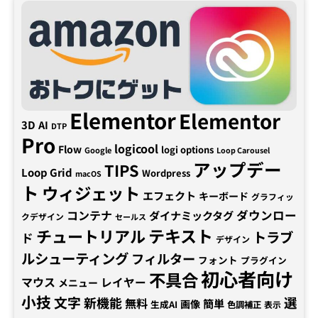
Elementor
Elementor
3D
AI
DTP
Pro
logicool
Flow
logi options
Google
Loop Carousel
アップデー
TIPS
Loop Grid
Wordpress
macOS
ト
ウィジェット
エフェクト
キーボード
グラフィッ
コンテナ
ダウンロー
ダイナミックタグ
クデザイン
セールス
テキスト
チュートリアル
トラブ
ド
デザイン
ルシューティング
フィルター
フォント
プラグイン
初心者向け
不具合
マウス
レイヤー
メニュー
小技
文字
新機能
選
無料
簡単
画像
生成AI
色調補正
表示