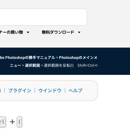
ナーの買い物
無料ダウンロード
obe Photoshopの勝手マニュアル
>
Photoshopのメインメ
ニュー
>
選択範囲
>
選択範囲を反転(I) Shift+Ctrl+I
示
｜
プラグイン
｜
ウインドウ
｜
ヘルプ
+
rl
I