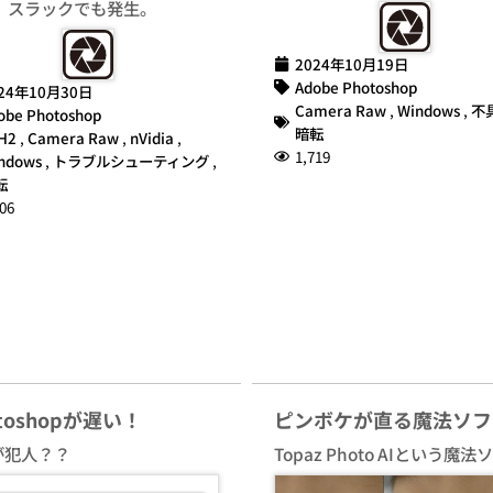
、スラックでも発生。
2024年10月19日
Adobe Photoshop
24年10月30日
Camera Raw
,
Windows
,
不
obe Photoshop
暗転
H2
,
Camera Raw
,
nVidia
,
1,719
ndows
,
トラブルシューティング
,
転
06
otoshopが遅い！
ピンボケが直る魔法ソフ
が犯人？？
Topaz Photo AIという魔法