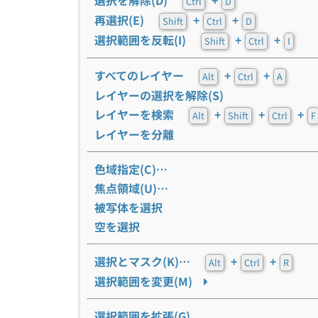
選択を解除(D)
+
Ctrl
D
再選択(E)
+
+
Shift
Ctrl
D
選択範囲を反転(I)
+
+
Shift
Ctrl
I
すべてのレイヤー
+
+
Alt
Ctrl
A
レイヤーの選択を解除(S)
レイヤーを検索
+
+
+
Alt
Shift
Ctrl
F
レイヤーを分離
色域指定(C)…
焦点領域(U)…
被写体を選択
空を選択
選択とマスク(K)…
+
+
Alt
Ctrl
R
選択範囲を変更(M)
選択範囲を拡張(G)