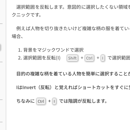
選択範囲を反転します。意図的に選択したくない領域を選ん
クニックです。
例えば人物を切り抜きたいけど複雑な柄の服を着てい
場合、
背景をマジックワンドで選択
選択範囲を反転(I)
+
+
で選択範
Shift
Ctrl
I
目的の複雑な柄を着ている人物を簡単に選択すること
IはInvert（反転）と覚えればショートカットをすぐ
ちなみに
+
では階調が反転します。
Ctrl
I