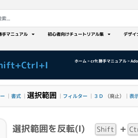
勝手マニュアル
初心者向けチュートリアル集
デザイ
ホーム
>
crft 勝手マニュアル
>
Ad
ft+Ctrl+I
選択範囲
ー
｜
書式
｜
｜
フィルター
｜
３Ｄ
（廃止）｜
表
選択範囲を反転(I)
+
Shift
Ct