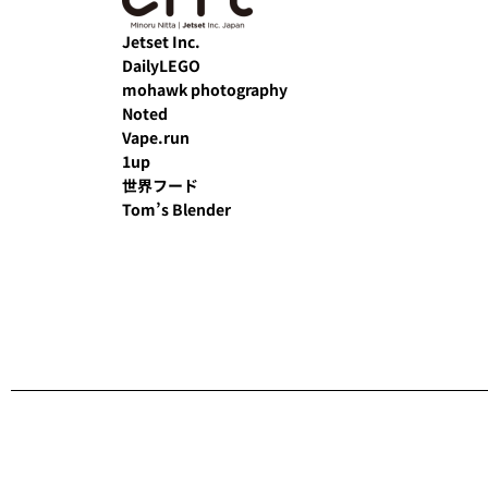
Jetset Inc.
DailyLEGO
mohawk photography
Noted
Vape.run
1up
世界フード
Tom’s Blender