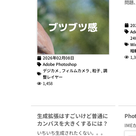
問題
20
Ad
24
Wi
暗
1,3
2026年02月08日
Adobe Photoshop
デジカメ
,
フィルムカメラ
,
粒子
,
調
整レイヤー
1,458
生成拡張はすごいけど普通に
Ph
カンバスを大きくするには？
IME
いちいち生成されたくない。。。