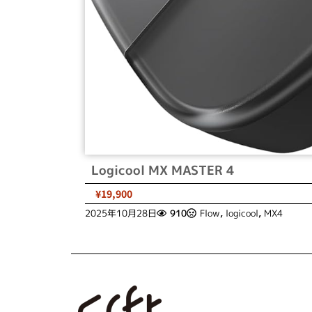
Logicool MX MASTER 4
¥19,900
2025年10月28日
910
Flow
,
logicool
,
MX4