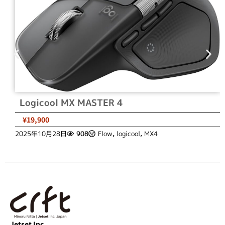
Logicool MX MASTER 4
¥19,900
2025年10月28日
908
Flow
,
logicool
,
MX4
Jetset Inc.