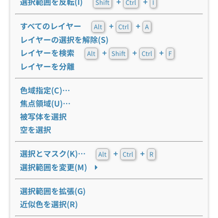
選択範囲を反転(I)
+
+
Shift
Ctrl
I
すべてのレイヤー
+
+
Alt
Ctrl
A
レイヤーの選択を解除(S)
レイヤーを検索
+
+
+
Alt
Shift
Ctrl
F
レイヤーを分離
色域指定(C)…
焦点領域(U)…
被写体を選択
空を選択
選択とマスク(K)…
+
+
Alt
Ctrl
R
選択範囲を変更(M)
選択範囲を拡張(G)
近似色を選択(R)