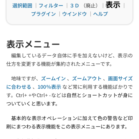
表示
選択範囲
｜
フィルター
｜
３Ｄ
（廃止）｜
｜
プラグイン
｜
ウインドウ
｜
ヘルプ
表示メニュー
編集しているデータ自体に手を加えないけど、表示の
仕方を変更する機能が集約されたメニューです。
地味ですが、
ズームイン
、
ズームアウト
、
画面サイズ
に合わせる
、
100％表示
など常に利用する機能ばかりで
す。Ctrl+ +やCtrl+ -などは
自然とショートカットが身に
ついていくと思います。
基本的な表示オペレーションに加えて色の警告など印
刷にまつわる表示機能をこの表示メニューにあります。