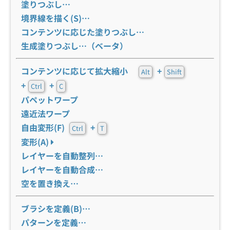
塗りつぶし…
境界線を描く(S)…
コンテンツに応じた塗りつぶし…
生成塗りつぶし…（ベータ）
コンテンツに応じて拡大縮小
+
Alt
Shift
+
+
Ctrl
C
パペットワープ
遠近法ワープ
自由変形(F)
+
Ctrl
T
変形(A)
レイヤーを自動整列…
レイヤーを自動合成…
空を置き換え…
ブラシを定義(B)…
パターンを定義…