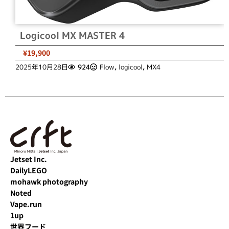
Logicool MX MASTER 4
¥19,900
2025年10月28日
924
Flow
,
logicool
,
MX4
Jetset Inc.
DailyLEGO
mohawk photography
Noted
Vape.run
1up
世界フード