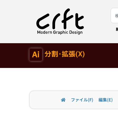
分割･拡張(X)
ファイル(F)
編集(E)