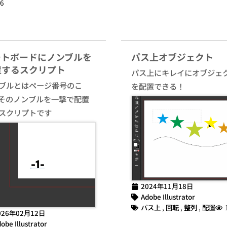
6
ートボードにノンブルを
パス上オブジェクト
置するスクリプト
パス上にキレイにオブジェ
ブルとはページ番号のこ
を配置できる！
そのノンブルを一撃で配置
スクリプトです
2024年11月18日
Adobe Illustrator
パス上
,
回転
,
整列
,
配置
026年02月12日
obe Illustrator