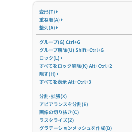
変形(T)
重ね順(A)
整列(A)
グループ(G) Ctrl+G
グループ解除(U) Shift+Ctrl+G
ロック(L)
すべてをロック解除(K) Alt+Ctrl+2
隠す(H)
すべてを表示 Alt+Ctrl+3
分割･拡張(X)
アピアランスを分割(E)
画像の切り抜き(C)
ラスタライズ(Z)
グラデーションメッシュを作成(D)