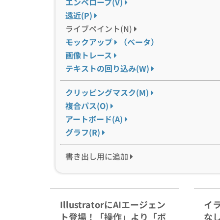
エンベロープ(V)
遠近(P)
ライブペイント(N)
モックアップ
（ベータ）
画像トレース
テキストの回り込み(W)
クリッピングマスク(M)
複合パス(O)
アートボード(A)
グラフ(R)
書き出し用に追加
IllustratorにAIエージェン
イ
ト登場！「操作」より「ボ
な