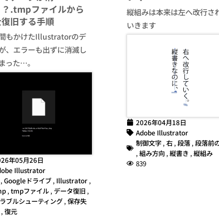
？.tmpファイルから
縦組みは本来は左へ改行さ
全復旧する手順
いきます
もかけたIllustratorのデ
が、エラーも出ずに消滅し
まった…。
2026年04月18日
Adobe Illustrator
制御文字
,
右
,
段落
,
段落前
,
組み方向
,
縦書き
,
縦組み
026年05月26日
839
obe Illustrator
,
Googleドライブ
,
Illustrator
,
mp
,
tmpファイル
,
データ復旧
,
ラブルシューティング
,
保存失
,
復元