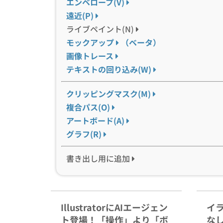
エンベロープ(V)
遠近(P)
ライブペイント(N)
モックアップ
（ベータ）
画像トレース
テキストの回り込み(W)
クリッピングマスク(M)
複合パス(O)
アートボード(A)
グラフ(R)
書き出し用に追加
IllustratorにAIエージェン
イ
ト登場！「操作」より「ボ
な