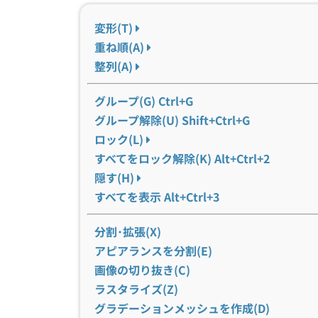
変形(T)
重ね順(A)
整列(A)
グループ(G) Ctrl+G
グループ解除(U) Shift+Ctrl+G
ロック(L)
すべてをロック解除(K) Alt+Ctrl+2
隠す(H)
すべてを表示 Alt+Ctrl+3
分割･拡張(X)
アピアランスを分割(E)
画像の切り抜き(C)
ラスタライズ(Z)
グラデーションメッシュを作成(D)