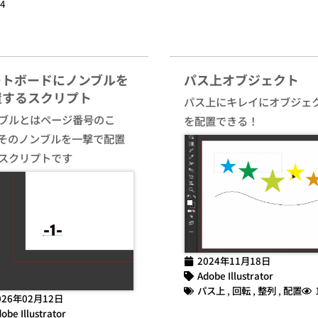
4
ートボードにノンブルを
パス上オブジェクト
置するスクリプト
パス上にキレイにオブジェ
ブルとはページ番号のこ
を配置できる！
そのノンブルを一撃で配置
スクリプトです
2024年11月18日
Adobe Illustrator
パス上
,
回転
,
整列
,
配置
026年02月12日
obe Illustrator