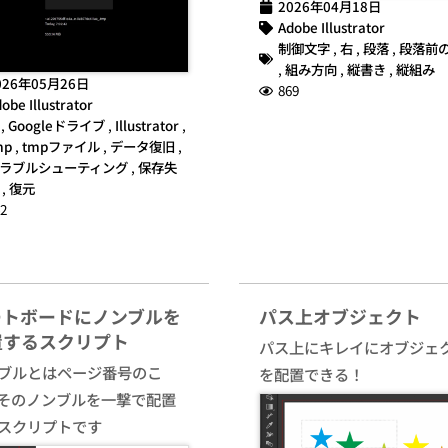
2026年04月18日
Adobe Illustrator
制御文字
,
右
,
段落
,
段落前
,
組み方向
,
縦書き
,
縦組み
026年05月26日
869
obe Illustrator
,
Googleドライブ
,
Illustrator
,
mp
,
tmpファイル
,
データ復旧
,
ラブルシューティング
,
保存失
,
復元
2
ートボードにノンブルを
パス上オブジェクト
置するスクリプト
パス上にキレイにオブジェ
ブルとはページ番号のこ
を配置できる！
そのノンブルを一撃で配置
スクリプトです