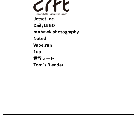
Jetset Inc.
DailyLEGO
mohawk photography
Noted
Vape.run
1up
世界フード
Tom’s Blender