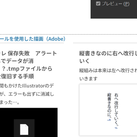
ルを使用した描画（Adobe）
ラレ 保存失敗 アラート
縦書きなのに右へ改行
しでデータが消
いく
？.tmpファイルから
縦組みは本来は左へ改行さ
全復旧する手順
いきます
もかけたIllustratorのデ
が、エラーも出ずに消滅し
まった…。