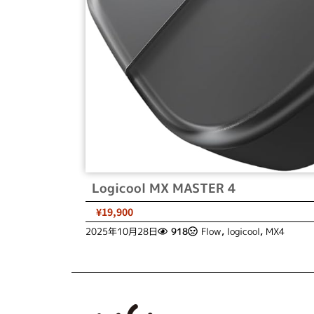
Logicool MX MASTER 4
¥19,900
2025年10月28日
918
Flow
,
logicool
,
MX4