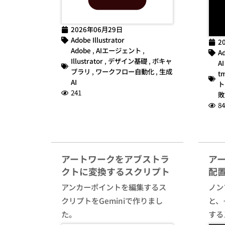
2026年06月29日
Adobe Illustrator
2
Adobe
,
AIエージェント
,
Ad
Illustrator
,
デザイン基礎
,
ボキャ
AI
ブラリ
,
ワークフロー自動化
,
生成
t
AI
ト
241
敗
84
アートワークをアブストラ
ア
クトに変換するスクリプト
配
アンカーポイントを編集するス
ノン
クリプトをGeminiで作りまし
と、
た。
する