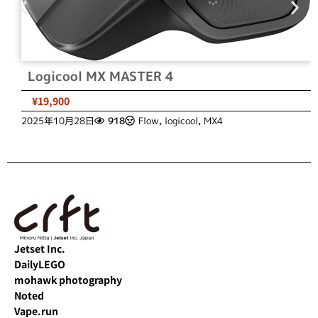
Logicool MX MASTER 4
¥19,900
2025年10月28日
918
Flow
,
logicool
,
MX4
Jetset Inc.
DailyLEGO
mohawk photography
Noted
Vape.run