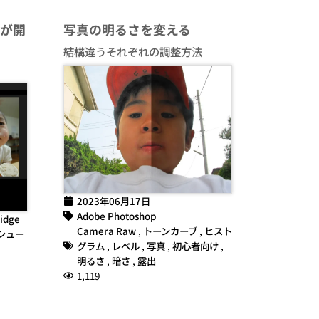
wが開
写真の明るさを変える
結構違うそれぞれの調整方法
2023年06月17日
Adobe Photoshop
idge
Camera Raw
,
トーンカーブ
,
ヒスト
シュー
グラム
,
レベル
,
写真
,
初心者向け
,
明るさ
,
暗さ
,
露出
1,119