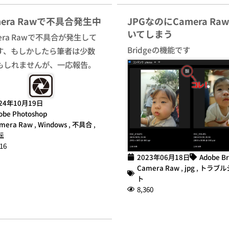
mera Rawで不具合発生中
JPGなのにCamera Ra
いてしまう
era Rawで不具合が発生して
Bridgeの機能です
す、もしかしたら筆者は少数
もしれませんが、一応報告。
24年10月19日
obe Photoshop
mera Raw
,
Windows
,
不具合
,
転
16
2023年06月18日
Adobe Br
Camera Raw
,
jpg
,
トラブル
ト
8,360