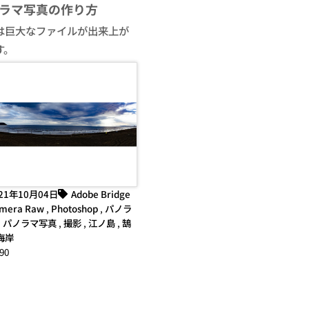
ラマ写真の作り方
は巨大なファイルが出来上が
す。
21年10月04日
Adobe Bridge
mera Raw
,
Photoshop
,
パノラ
,
パノラマ写真
,
撮影
,
江ノ島
,
鵠
海岸
90