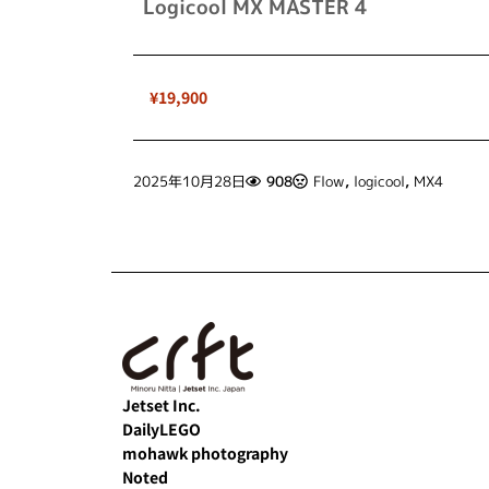
Logicool MX MASTER 4
¥19,900
2025年10月28日
908
Flow
,
logicool
,
MX4
Jetset Inc.
DailyLEGO
mohawk photography
Noted