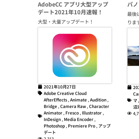
AdobeCC アプリ大型アップ
パノ
デート2021年10月速報！
最後
大型・大量アップデート！
りま
2021年10月27日
20
Adobe Creative Cloud
Ca
AfterEffects
,
Animate
,
Audition
,
マ
Bridge
,
Camera Raw
,
Character
沼
Animator
,
Fresco
,
Illustrator
,
4,7
InDesign
,
Media Encoder
,
Photoshop
,
Premiere Pro
,
アップ
デート
2,313