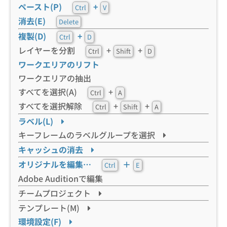
ペースト(P)
+
Ctrl
V
消去(E)
Delete
複製(D)
+
Ctrl
D
レイヤーを分割
+
+
Ctrl
Shift
D
ワークエリアのリフト
ワークエリアの抽出
すべてを選択(A)
+
Ctrl
A
すべてを選択解除
+
+
Ctrl
Shift
A
ラベル(L)
キーフレームのラベルグループを選択
キャッシュの消去
オリジナルを編集…
＋
Ctrl
E
Adobe Auditionで編集
チームプロジェクト
テンプレート(M)
環境設定(F)