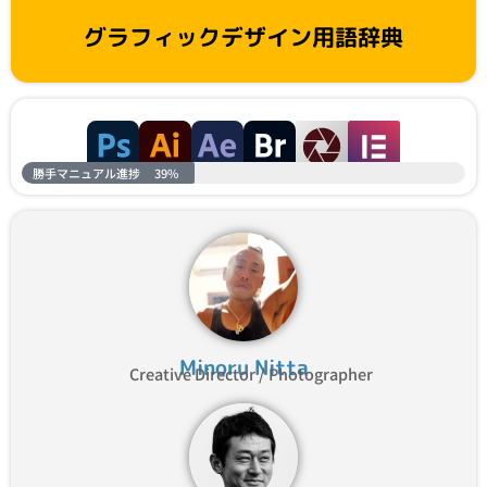
グラフィックデザイン用語辞典
勝手マニュアル進捗
39%
Minoru Nitta
Creative Director / Photographer