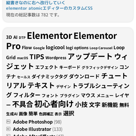
縦書きなのに右へ改行していく
elementor atomicエディターのカスタムCSS
現在の総記事数は 782 です。
Elementor
Elementor
3D
AI
DTP
Pro
logicool
Loop
Flow
logi options
Google
Loop Carousel
アップデート
ウィ
TIPS
Grid
Wordpress
macOS
ジェット
コン
エフェクト
キーボード
グラフィックデザイン
チュート
テナ
ダウンロード
ダイナミックタグ
セールス
テキスト
リアル
トラブルシューティン
デザイン
グ
フィルター
マウス
レイヤ
フォント
メニュー
プラグイン
初心者向け
不具合
小技
文字
新機能
無料
ー
選択
簡単
画像
生成AI
色調補正
表示
Adobe Photoshop
(98)
Adobe Illustrator
(133)