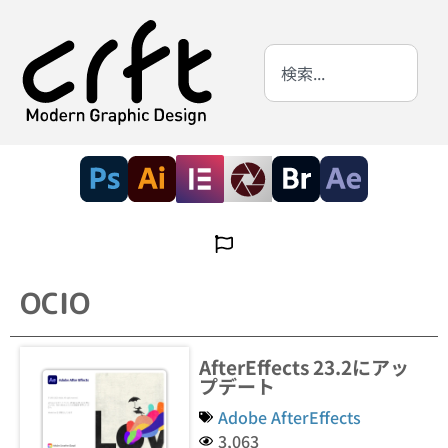
OCIO
AfterEffects 23.2にアッ
プデート
Adobe AfterEffects
3,063