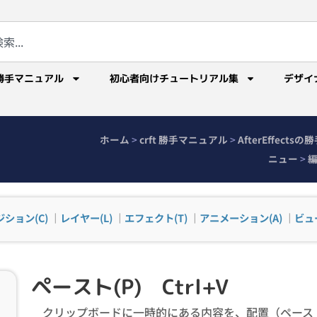
勝手マニュアル
初心者向けチュートリアル集
デザイ
ホーム
>
crft 勝手マニュアル
>
AfterEffect
ニュー
>
編
ション(C)
｜
レイヤー(L)
｜
エフェクト(T)
｜
アニメーション(A)
｜
ビュー
ペースト(P) Ctrl+V
クリップボードに一時的にある内容を、配置（ペース