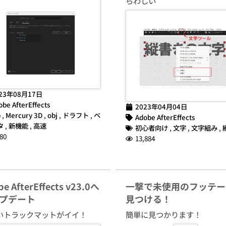
らわしい
23年08月17日
obe AfterEffects
2023年04月04日
b
,
Mercury 3D
,
obj
,
ドラフト
,
ベ
Adobe AfterEffects
タ
,
新機能
,
高速
初心者向け
,
文字
,
文字組み
,
80
13,884
e AfterEffects v23.0へ
一撃で未使用のフッテー
プデート
見つける！
いトラックマットがイイ！
簡単に見つかります！