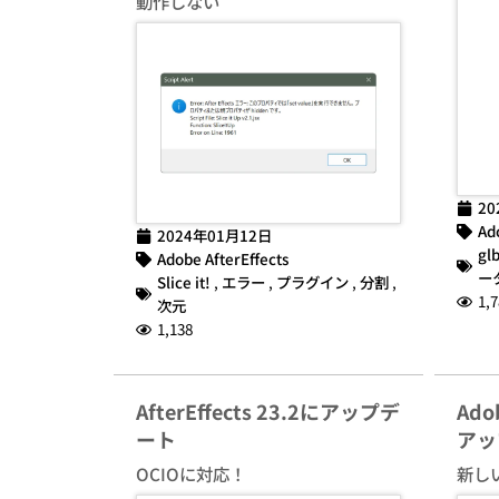
動作しない
20
Ad
2024年01月12日
gl
Adobe AfterEffects
ー
Slice it!
,
エラー
,
プラグイン
,
分割
,
1,7
次元
1,138
AfterEffects 23.2にアップデ
Adob
ート
アッ
OCIOに対応！
新し