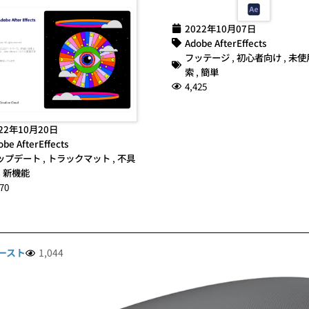
2022年10月07日
Adobe AfterEffects
フッテージ
,
初心者向け
,
未使
索
,
簡単
4,425
22年10月20日
obe AfterEffects
ップデート
,
トラックマット
,
不具
,
新機能
70
ースト
1,044