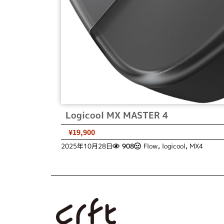
Logicool MX MASTER 4
¥19,900
2025年10月28日
908
Flow
,
logicool
,
MX4