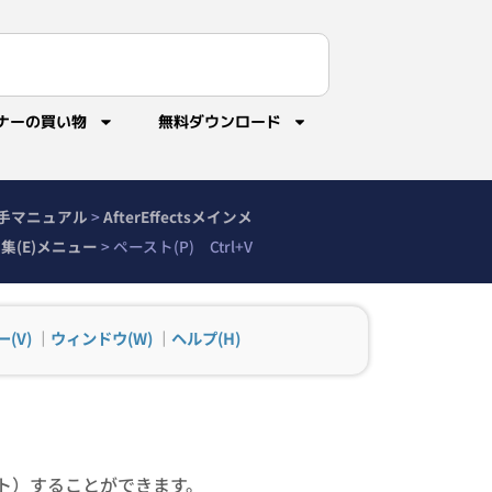
ナーの買い物
無料ダウンロード
sの勝手マニュアル
>
AfterEffectsメインメ
集(E)メニュー
>
ペースト(P) Ctrl+V
(V)
｜
ウィンドウ(W)
｜
ヘルプ(H)
ト）することができます。