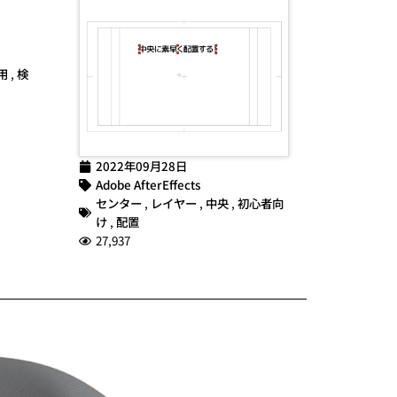
用
,
検
2022年09月28日
Adobe AfterEffects
センター
,
レイヤー
,
中央
,
初心者向
け
,
配置
27,937