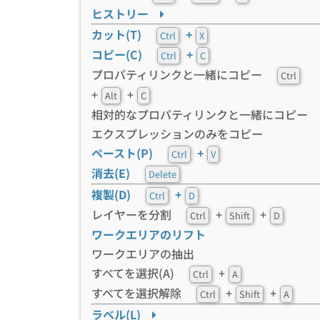
ヒストリー
カット(T)
+
Ctrl
X
コピー(C)
+
Ctrl
C
プロパティリンクと一緒にコピー
Ctrl
+
+
Alt
C
相対的なプロパティリンクと一緒にコピー
エクスプレッションのみをコピー
ペースト(P)
+
Ctrl
V
消去(E)
Delete
複製(D)
+
Ctrl
D
レイヤーを分割
+
+
Ctrl
Shift
D
ワークエリアのリフト
ワークエリアの抽出
すべてを選択(A)
+
Ctrl
A
すべてを選択解除
+
+
Ctrl
Shift
A
ラベル(L)