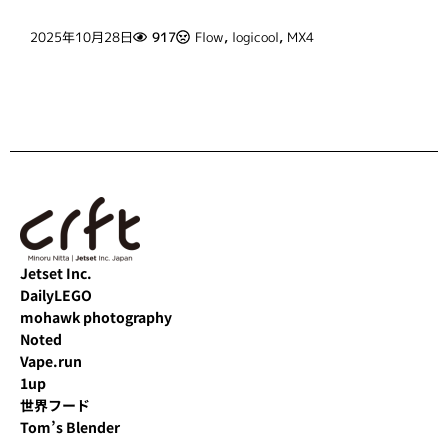
2025年10月28日
917
Flow
,
logicool
,
MX4
Jetset Inc.
DailyLEGO
mohawk photography
Noted
Vape.run
1up
世界フード
Tom’s Blender