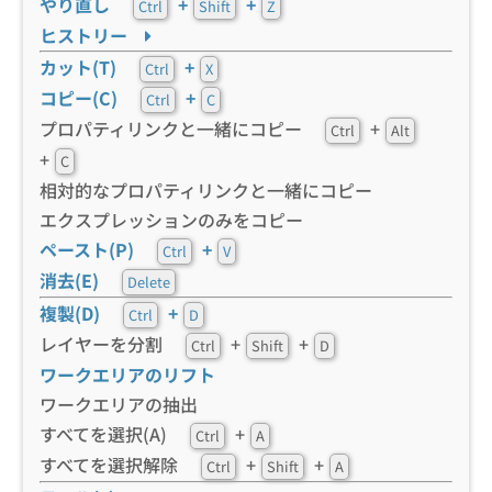
やり直し
+
+
Ctrl
Shift
Z
ヒストリー
カット(T)
+
Ctrl
X
コピー(C)
+
Ctrl
C
プロパティリンクと一緒にコピー
+
Ctrl
Alt
+
C
相対的なプロパティリンクと一緒にコピー
エクスプレッションのみをコピー
ペースト(P)
+
Ctrl
V
消去(E)
Delete
複製(D)
+
Ctrl
D
レイヤーを分割
+
+
Ctrl
Shift
D
ワークエリアのリフト
ワークエリアの抽出
すべてを選択(A)
+
Ctrl
A
すべてを選択解除
+
+
Ctrl
Shift
A