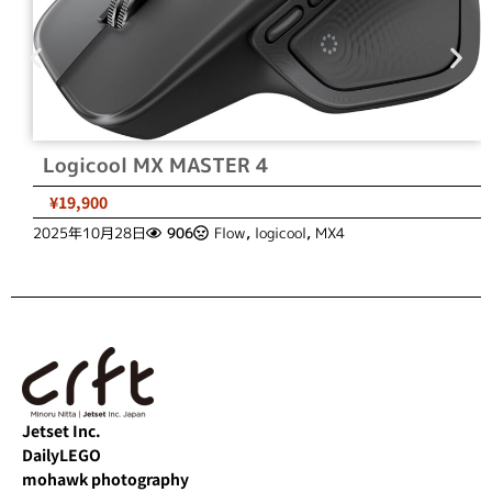
Logicool MX MASTER 4
¥19,900
2025年10月28日
906
Flow
,
logicool
,
MX4
Jetset Inc.
DailyLEGO
mohawk photography