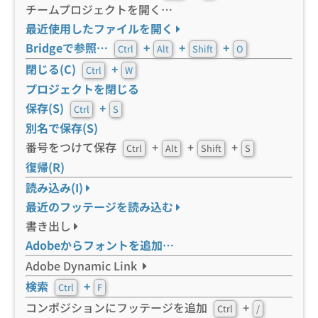
チームプロジェクトを開く…
最近使用したファイルを開く
Bridgeで参照…
+
+
+
Ctrl
Alt
Shift
O
閉じる(C)
+
Ctrl
W
プロジェクトを閉じる
保存(S)
+
Ctrl
S
別名で保存(S)
番号をつけて保存
+
+
+
Ctrl
Alt
Shift
S
復帰(R)
読み込み(I)
最近のフッテージを読み込む
書き出し
Adobeからフォントを追加…
Adobe Dynamic Link
検索
+
Ctrl
F
コンポジションにフッテージを追加
+
Ctrl
/