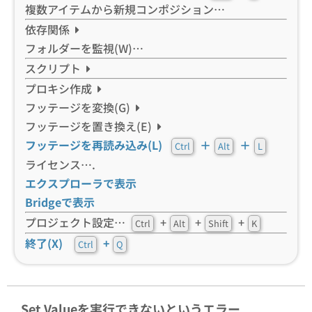
複数アイテムから新規コンポジション…
依存関係
フォルダーを監視(W)…
スクリプト
プロキシ作成
フッテージを変換(G)
フッテージを置き換え(E)
フッテージを再読み込み(L)
＋
＋
Ctrl
Alt
L
ライセンス….
エクスプローラで表示
Bridgeで表示
プロジェクト設定…
+
+
+
Ctrl
Alt
Shift
K
終了(X)
+
Ctrl
Q
Set Valueを実行できないというエラー