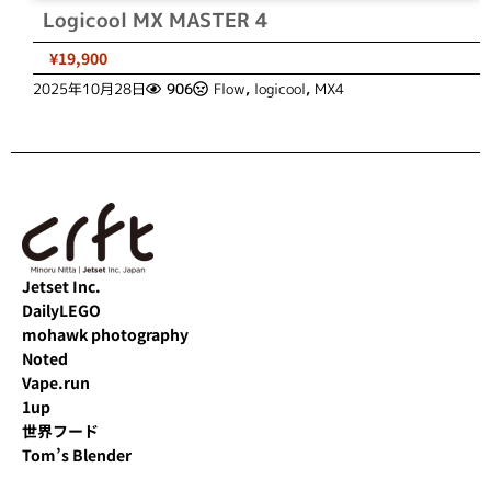
Logicool MX MASTER 4
¥19,900
2025年10月28日
906
Flow
,
logicool
,
MX4
Jetset Inc.
DailyLEGO
mohawk photography
Noted
Vape.run
1up
世界フード
Tom’s Blender