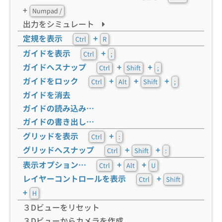
+
Numpad /
出力をシミュレート
定規を表示
+
Ctrl
R
ガイドを表示
+
Ctrl
;
ガイドへスナップ
+
+
Ctrl
Shift
;
ガイドをロック
+
+
+
Ctrl
Alt
Shift
;
ガイドを消去
ガイドの読み込み…
ガイドの書き出し…
グリッドを表示
+
Ctrl
:
グリッドへスナップ
+
+
Ctrl
Shift
:
表示オプション…
+
+
Ctrl
Alt
U
レイヤーコントロールを表示
+
Ctrl
Shift
+
H
３Dビューをリセット
３Dビューからカメラを作成