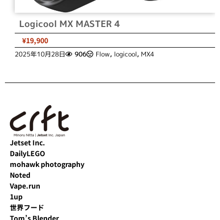
Logicool MX MASTER 4
¥19,900
2025年10月28日
906
Flow
,
logicool
,
MX4
Jetset Inc.
DailyLEGO
mohawk photography
Noted
Vape.run
1up
世界フード
Tom’s Blender