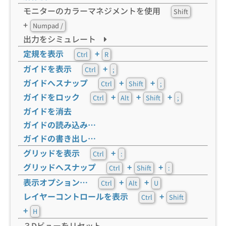
モニターのカラーマネジメントを使用
Shift
+
Numpad /
出力をシミュレート
定規を表示
+
Ctrl
R
ガイドを表示
+
Ctrl
;
ガイドへスナップ
+
+
Ctrl
Shift
;
ガイドをロック
+
+
+
Ctrl
Alt
Shift
;
ガイドを消去
ガイドの読み込み…
ガイドの書き出し…
グリッドを表示
+
Ctrl
:
グリッドへスナップ
+
+
Ctrl
Shift
:
表示オプション…
+
+
Ctrl
Alt
U
レイヤーコントロールを表示
+
Ctrl
Shift
+
H
３Dビューをリセット