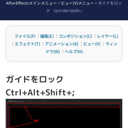
AfterEffectsメインメニュー
>
ビュー(V)メニュー
>
ガイドをロッ
ク Ctrl+Alt+Shift+;
ファイル(F)
｜
編集(E)
｜
コンポジション(C)
｜
レイヤー(L)
｜
エフェクト(T)
｜
アニメーション(A)
｜
ビュー(V)
｜
ウィン
ドウ(W)
｜
ヘルプ(H)
ガイドをロック
Ctrl+Alt+Shift+;