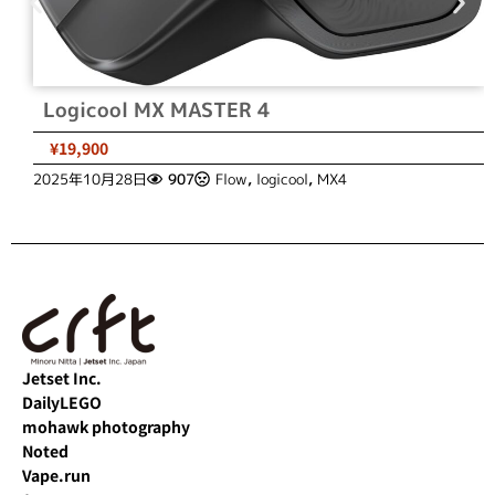
Logicool MX MASTER 4
¥19,900
2025年10月28日
907
Flow
,
logicool
,
MX4
Jetset Inc.
DailyLEGO
mohawk photography
Noted
Vape.run