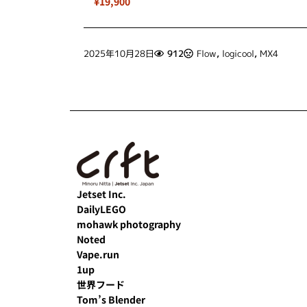
¥19,900
2025年10月28日
912
Flow
,
logicool
,
MX4
Jetset Inc.
DailyLEGO
mohawk photography
Noted
Vape.run
1up
世界フード
Tom’s Blender