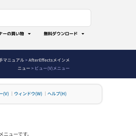
ナーの買い物
無料ダウンロード
sの勝手マニュアル
>
AfterEffectsメインメ
ニュー
>
ビュー(V)メニュー
(V)
｜
ウィンドウ(W)
｜
ヘルプ(H)
メニューです。