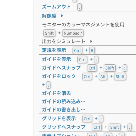
ズームアウト
,
解像度
モニターのカラーマネジメントを使用
+
Shift
Numpad /
出力をシミュレート
定規を表示
+
Ctrl
R
ガイドを表示
+
Ctrl
;
ガイドへスナップ
+
+
Ctrl
Shift
;
ガイドをロック
+
+
Ctrl
Alt
Shift
+
;
ガイドを消去
ガイドの読み込み…
ガイドの書き出し…
グリッドを表示
+
Ctrl
:
グリッドへスナップ
+
+
Ctrl
Shift
:
表示オプション…
+
+