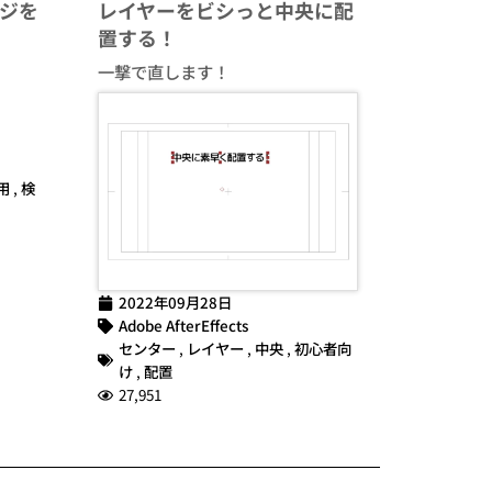
ジを
レイヤーをビシっと中央に配
置する！
一撃で直します！
用
,
検
2022年09月28日
Adobe AfterEffects
センター
,
レイヤー
,
中央
,
初心者向
け
,
配置
27,951