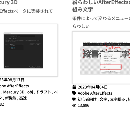
cury 3D
紛らわしいAfterEffect
組み文字
erEffectsベータに実装されて
条件によって変わるメニュー
らわしい
23年08月17日
obe AfterEffects
2023年04月04日
b
,
Mercury 3D
,
obj
,
ドラフト
,
ベ
Adobe AfterEffects
タ
,
新機能
,
高速
初心者向け
,
文字
,
文字組み
,
82
13,896