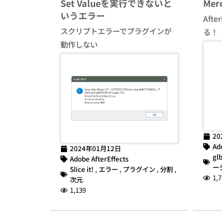
Set Valueを実行できないと
Mer
いうエラー
Aft
スクリプトエラーでプラグインが
る！
動作しない
20
Ad
2024年01月12日
gl
Adobe AfterEffects
ー
Slice it!
,
エラー
,
プラグイン
,
分割
,
1,7
次元
1,139