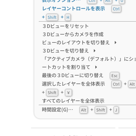
Ctrl
Alt
U
レイヤーコントロールを表示
Ctrl
+
+
Shift
H
３Dビューをリセット
３Dビューからカメラを作成
ビューのレイアウトを切り替え
３Dビューを切り替え
「アクティブカメラ（デフォルト）」にシ
ートカットを割り当て
最後の３Dビューに切り替え
Esc
選択したレイヤーを全体表示
+
Ctrl
Alt
+
+
Shift
￥
すべてのレイヤーを全体表示
時間設定(G)…
+
+
Alt
Shift
J