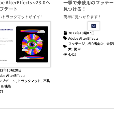
e AfterEffects v23.0へ
一撃で未使用のフッテー
プデート
見つける！
いトラックマットがイイ！
簡単に見つかります！
2022年10月07日
Adobe AfterEffects
フッテージ
,
初心者向け
,
未使
索
,
簡単
4,426
22年10月20日
obe AfterEffects
ップデート
,
トラックマット
,
不具
,
新機能
71