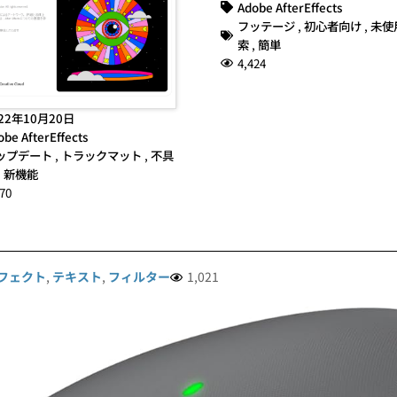
Adobe AfterEffects
フッテージ
,
初心者向け
,
未使
索
,
簡単
4,424
22年10月20日
obe AfterEffects
ップデート
,
トラックマット
,
不具
,
新機能
70
フェクト
,
テキスト
,
フィルター
1,021