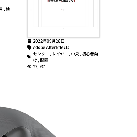
用
,
検
2022年09月28日
Adobe AfterEffects
センター
,
レイヤー
,
中央
,
初心者向
け
,
配置
27,937