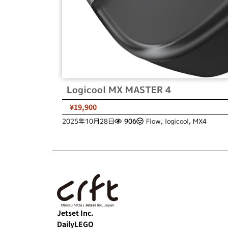
Logicool MX MASTER 4
¥19,900
2025年10月28日
906
Flow
,
logicool
,
MX4
Jetset Inc.
DailyLEGO