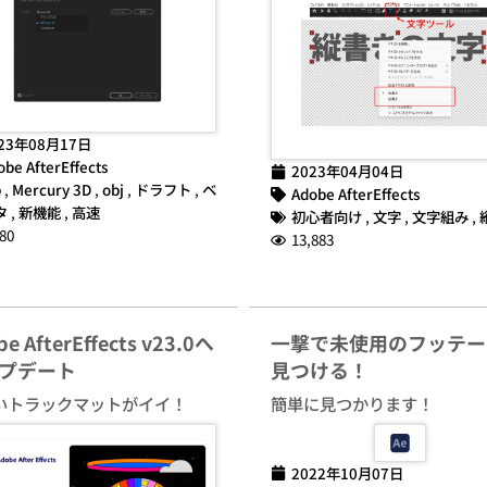
23年08月17日
obe AfterEffects
2023年04月04日
b
,
Mercury 3D
,
obj
,
ドラフト
,
ベ
Adobe AfterEffects
タ
,
新機能
,
高速
初心者向け
,
文字
,
文字組み
,
80
13,883
e AfterEffects v23.0へ
一撃で未使用のフッテー
プデート
見つける！
いトラックマットがイイ！
簡単に見つかります！
2022年10月07日