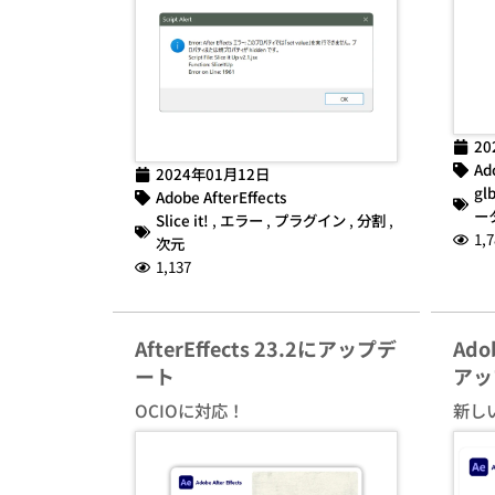
20
Ad
2024年01月12日
gl
Adobe AfterEffects
ー
Slice it!
,
エラー
,
プラグイン
,
分割
,
1,7
次元
1,137
AfterEffects 23.2にアップデ
Adob
ート
アッ
OCIOに対応！
新し