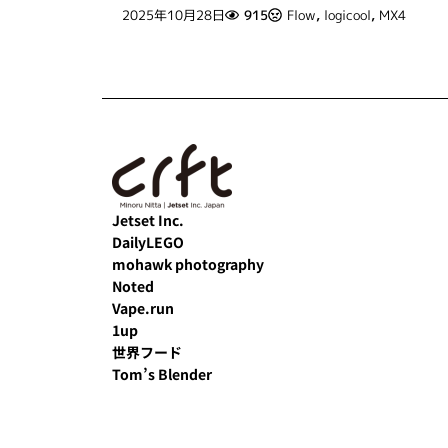
2025年10月28日
915
Flow
,
logicool
,
MX4
Jetset Inc.
DailyLEGO
mohawk photography
Noted
Vape.run
1up
世界フード
Tom’s Blender