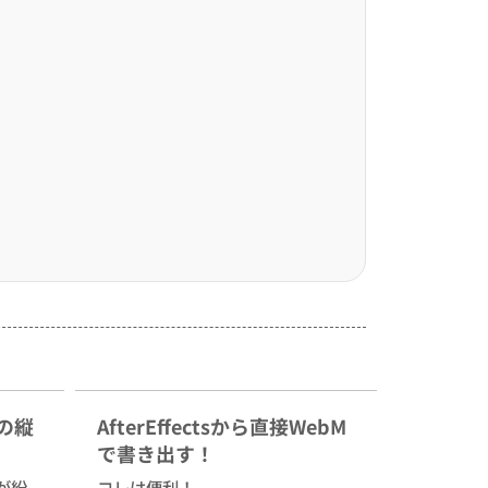
sの縦
AfterEffectsから直接WebM
で書き出す！
が紛
コレは便利！