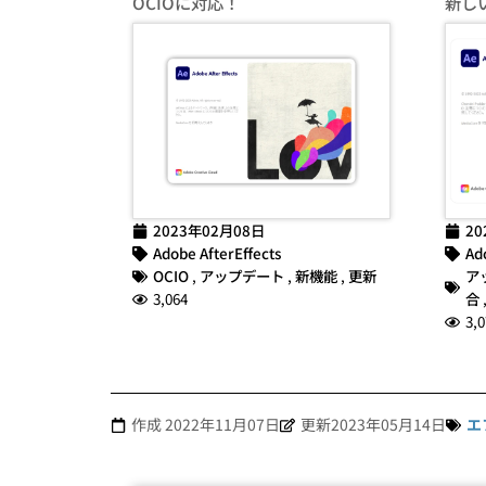
OCIOに対応！
新し
2023年02月08日
20
Adobe AfterEffects
Ad
OCIO
,
アップデート
,
新機能
,
更新
ア
3,064
合
3,0
作成
2022年11月07日
更新2023年05月14日
エ