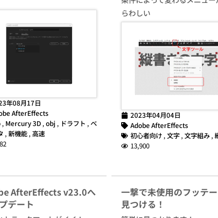
らわしい
23年08月17日
obe AfterEffects
2023年04月04日
b
,
Mercury 3D
,
obj
,
ドラフト
,
ベ
Adobe AfterEffects
タ
,
新機能
,
高速
初心者向け
,
文字
,
文字組み
,
82
13,900
e AfterEffects v23.0へ
一撃で未使用のフッテー
プデート
見つける！