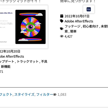
いトラックマットがイイ！
簡単に見つかります！
2022年10月07日
Adobe AfterEffects
フッテージ
,
初心者向け
,
未使
索
,
簡単
4,427
22年10月20日
obe AfterEffects
ップデート
,
トラックマット
,
不具
,
新機能
71
フェクト
,
スタイライズ
,
フィルター
1,083