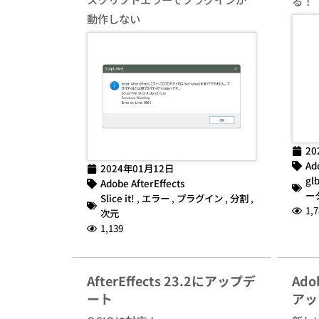
る！
動作しない
20
Ad
2024年01月12日
gl
Adobe AfterEffects
ー
Slice it!
,
エラー
,
プラグイン
,
分割
,
1,7
次元
1,139
AfterEffects 23.2にアップデ
Adob
ート
アッ