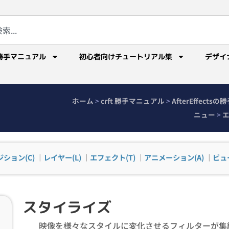
勝手マニュアル
初心者向けチュートリアル集
デザイ
ホーム
>
crft 勝手マニュアル
>
AfterEffect
ニュー
>
エ
ション(C)
｜
レイヤー(L)
｜
エフェクト(T)
｜
アニメーション(A)
｜
ビュー
スタイライズ
映像を様々なスタイルに変化させるフィルターが集