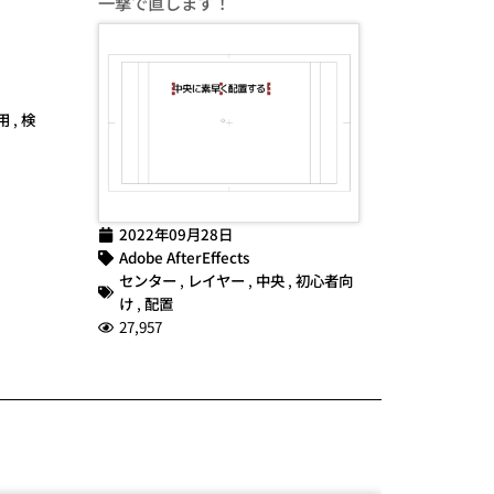
一撃で直します！
用
,
検
2022年09月28日
Adobe AfterEffects
センター
,
レイヤー
,
中央
,
初心者向
け
,
配置
27,957