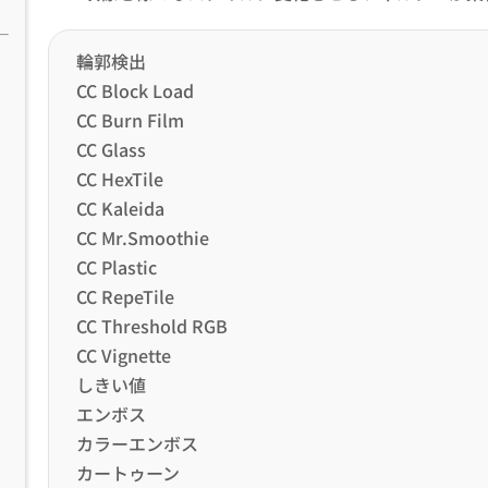
輪郭検出
CC Block Load
CC Burn Film
CC Glass
CC HexTile
CC Kaleida
CC Mr.Smoothie
CC Plastic
CC RepeTile
CC Threshold RGB
CC Vignette
しきい値
エンボス
カラーエンボス
カートゥーン