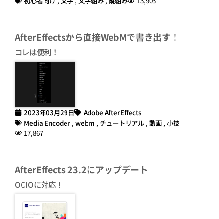
初心者向け
,
文字
,
文字組み
,
縦組み
13,903
AfterEffectsから直接WebMで書き出す！
コレは便利！
2023年03月29日
Adobe AfterEffects
Media Encoder
,
webm
,
チュートリアル
,
動画
,
小技
17,867
AfterEffects 23.2にアップデート
OCIOに対応！