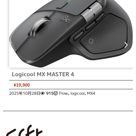
Logicool MX MASTER 4
¥19,900
2025年10月28日
915
Flow
,
logicool
,
MX4